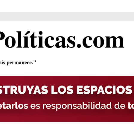
Políticas.com
isis permanece."