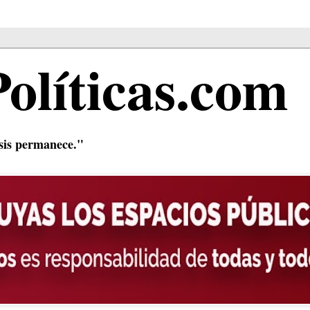
Políticas.com
isis permanece."