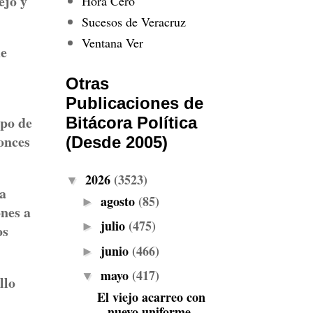
ejo y
Hora Cero
Sucesos de Veracruz
Ventana Ver
de
Otras
Publicaciones de
upo de
Bitácora Política
onces
(Desde 2005)
2026
(3523)
▼
ha
agosto
(85)
►
ones a
julio
(475)
►
os
junio
(466)
►
mayo
(417)
▼
llo
El viejo acarreo con
nuevo uniforme