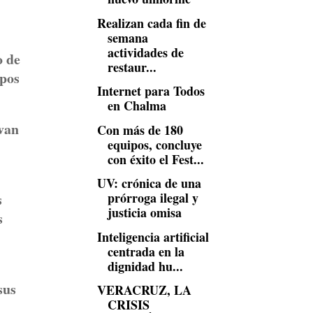
Realizan cada fin de
semana
actividades de
o de
restaur...
rpos
Internet para Todos
en Chalma
ivan
Con más de 180
equipos, concluye
con éxito el Fest...
UV: crónica de una
prórroga ilegal y
s
justicia omisa
s
Inteligencia artificial
centrada en la
dignidad hu...
sus
VERACRUZ, LA
CRISIS