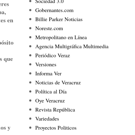
Sociedad 3.0
eres
Gobernantes.com
pa,
Billie Parker Noticias
tes en
Noreste.com
Metropolitano en Línea
pósito
Agencia Multigráfica Multimedia
Periódico Veraz
es que
Versiones
Informa Ver
Noticias de Veracruz
Política al Día
Oye Veracruz
Revista República
Variedades
ios y
Proyectos Politicos