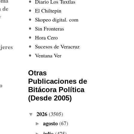
toma
Diario Los Tuxtlas
n de
El Chiltepin
y
Skopeo digital. com
Sin Fronteras
Hora Cero
jeres
Sucesos de Veracruz
Ventana Ver
Otras
Publicaciones de
o
Bitácora Política
(Desde 2005)
2026
(3505)
▼
agosto
(67)
►
julio
(475)