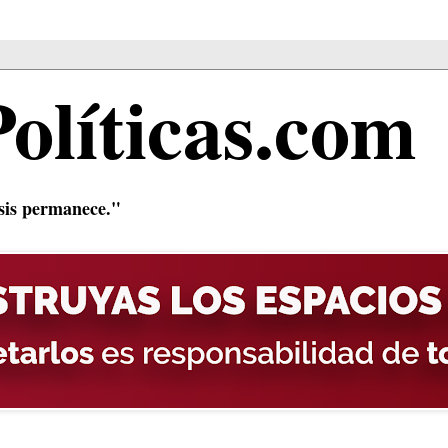
Políticas.com
isis permanece."