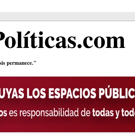
Políticas.com
isis permanece."