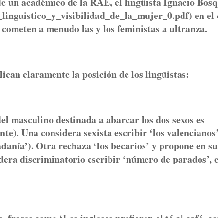
de un académico de la RAE, el lingüista Ignacio Bos
o_linguistico_y_visibilidad_de_la_mujer_0.pdf) en el
 cometen a menudo las y los feministas a ultranza.
an claramente la posición de los lingüistas:
l masculino destinada a abarcar los dos sexos es
te). Una considera sexista escribir ‘los valencianos
adanía’). Otra rechaza ‘los becarios’ y propone en su
idera discriminatorio escribir ‘número de parados’, 
frases como ‘Los ingleses prefieren el té al café, c