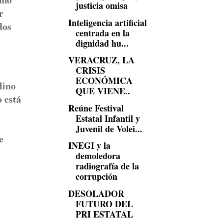
justicia omisa
r
Inteligencia artificial
dos
centrada en la
dignidad hu...
VERACRUZ, LA
CRISIS
ECONÓMICA
lino
QUE VIENE..
o está
Reúne Festival
Estatal Infantil y
Juvenil de Volei...
e
INEGI y la
demoledora
radiografía de la
corrupción
DESOLADOR
FUTURO DEL
PRI ESTATAL