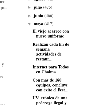
que
julio
(475)
 que
►
junio
(466)
►
mayo
(417)
▼
El viejo acarreo con
nuevo uniforme
Realizan cada fin de
semana
actividades de
restaur...
’ y
Internet para Todos
en Chalma
en
Con más de 180
equipos, concluye
con éxito el Fest...
UV: crónica de una
prórroga ilegal y
omo