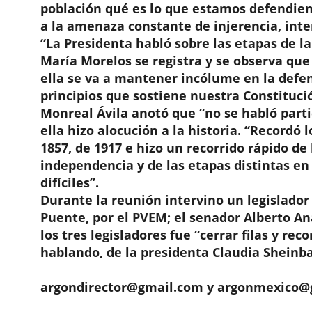
población qué es lo que estamos defendien
a la amenaza constante de injerencia, inte
“La Presidenta habló sobre las etapas de l
María Morelos se registra y se observa qu
ella se va a mantener incólume en la defen
principios que sostiene nuestra Constituci
Monreal Ávila anotó que “no se habló part
ella hizo alocución a la historia. “Recordó l
1857, de 1917 e hizo un recorrido rápido d
independencia y de las etapas distintas en
difíciles”.
Durante la reunión intervino un legislador 
Puente, por el PVEM; el senador Alberto Ana
los tres legisladores fue “cerrar filas y re
hablando, de la presidenta Claudia Sheinba
argondirector@gmail.com y argonmexico@