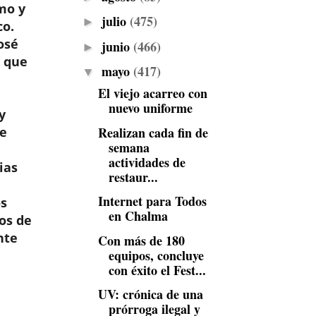
mo y
julio
(475)
►
co.
osé
junio
(466)
►
y que
mayo
(417)
▼
El viejo acarreo con
nuevo uniforme
y
Realizan cada fin de
de
semana
actividades de
ias
restaur...
Internet para Todos
os
en Chalma
sos de
nte
Con más de 180
equipos, concluye
con éxito el Fest...
UV: crónica de una
prórroga ilegal y