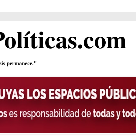
Políticas.com
isis permanece."