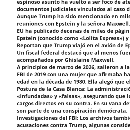
espinoso asunto ha vuelto a ser foco de ate
documentos judiciales vinculados al caso d
Aunque Trump ha sido mencionado en mile
reuniones con Epstein y la señora Maxwell.
EU ha publicado decenas de miles de página
Epstein (conocido como «Lolita Express») y 
Reportan que Trump viajó en el avión de Ep
Un fiscal federal destacó que al menos fu
acompañados por Ghislaine Maxwell.
A principios de marzo de 2026, salieron a 
FBI de 2019 con una mujer que afirmaba h
edad en la década de 1980. Ella alegó que 
Postura de la Casa Blanca: La administraci
«infundadas» y «falsas», asegurando que l
cargos directos en su contra. En su vana d
son parte de una conspiración demócrata.
Investigaciones del FBI: Los archivos tambi
acusaciones contra Trump, algunas conside