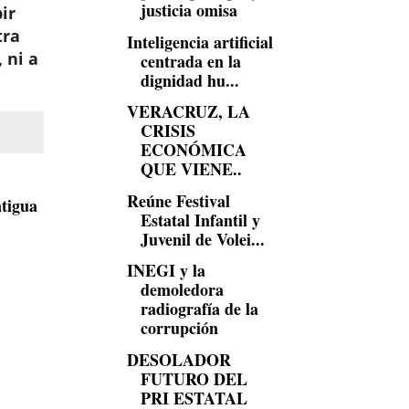
justicia omisa
ir
tra
Inteligencia artificial
 ni a
centrada en la
dignidad hu...
VERACRUZ, LA
CRISIS
ECONÓMICA
QUE VIENE..
Reúne Festival
tigua
Estatal Infantil y
Juvenil de Volei...
INEGI y la
demoledora
radiografía de la
corrupción
DESOLADOR
FUTURO DEL
PRI ESTATAL