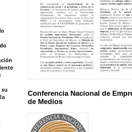
do
ado
ación
dente
u
 su
Conferencia Nacional de Empr
la
de Medios
l