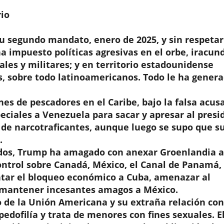
rio
su segundo mandato, enero de 2025, y sin respetar
a impuesto políticas agresivas en el orbe, iracun
ales y militares; y en territorio estadounidense
, sobre todo latinoamericanos. Todo le ha gener
 de pescadores en el Caribe, bajo la falsa acus
peciales a Venezuela para sacar y apresar al presi
 de narcotraficantes, aunque luego se supo que s
.
nidos, Trump ha amagado con anexar Groenlandia a
ontrol sobre Canadá, México, el Canal de Panamá, 
ntar el bloqueo económico a Cuba, amenazar al
 mantener incesantes amagos a México.
o de la Unión Americana y su extraña relación con
pedofilía y trata de menores con fines sexuales. E