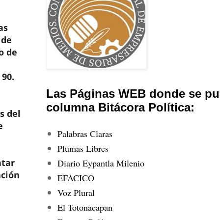
as
 de
o de
 90.
Las Páginas WEB donde se pub
columna Bitácora Política:
s del
e
Palabras Claras
Plumas Libres
ntar
Diario Eypantla Milenio
ación
EFACICO
Voz Plural
El Totonacapan