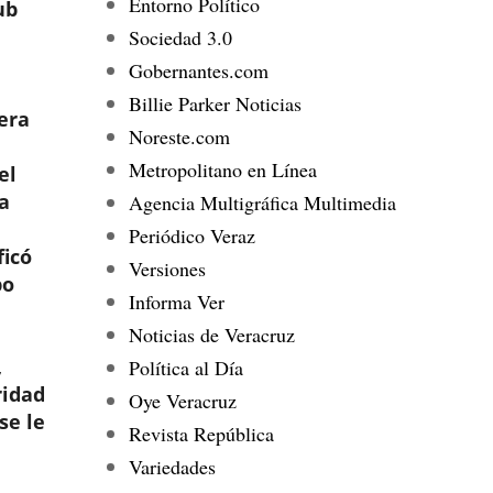
Entorno Político
ub
Sociedad 3.0
Gobernantes.com
Billie Parker Noticias
iera
Noreste.com
Metropolitano en Línea
el
a
Agencia Multigráfica Multimedia
Periódico Veraz
ficó
Versiones
po
Informa Ver
Noticias de Veracruz
,
Política al Día
ridad
Oye Veracruz
se le
Revista República
Variedades