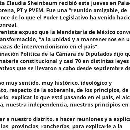
a Claudia Sheinbaum recibió este jueves en Pala
orena, PT y PVEM. Fue una “reunión amigable, de
ance de lo que el Poder Legislativo ha venido hac
onreal.
orenista expuso que la Mandataria de México conv
Transformación, “a la unidad y a mantenernos en 
azas de intervencionismo en el país”.
inación Política de la Cámara de Diputados dijo q
materia constitucional y casi 70 en distintas leyes
ativos que se llevaron a cabo desde septiembre d
so muy sentido, muy histórico, ideológico y
 respecto de la soberanía, de los principios, de 
orio, explicar lo que está pasando en el país, el al
a, nuestra independencia, nuestros principios en
 a nuestro distrito, a hacer reuniones y a explic
as, provincias, rancherías, para explicarle a la