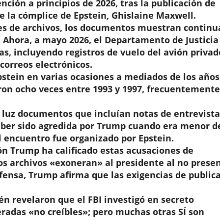
nción a principios de 2026, tras la publicación de
e la cómplice de Epstein, Ghislaine Maxwell.
s de archivos, los documentos muestran continu
 Ahora, a mayo 2026, el Departamento de Justicia
s, incluyendo registros de vuelo del avión privad
correos electrónicos.
stein en varias ocasiones a mediados de los años
eron ocho veces entre 1993 y 1997, frecuentemente
la luz documentos que incluían notas de entrevista
aber sido agredida por Trump cuando era menor d
el encuentro fue organizado por Epstein.
ón Trump ha calificado estas acusaciones de
os archivos «exoneran» al presidente al no prese
efensa, Trump afirma que las exigencias de public
én revelaron que el FBI investigó en secreto
radas «no creíbles»; pero muchas otras SÍ son