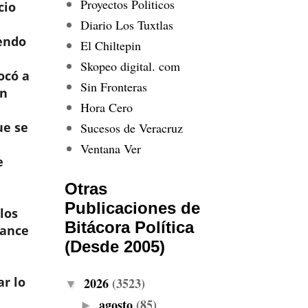
Proyectos Politicos
cio
Diario Los Tuxtlas
iendo
El Chiltepin
Skopeo digital. com
ocó a
Sin Fronteras
un
Hora Cero
ue se
Sucesos de Veracruz
Ventana Ver
e
Otras
Publicaciones de
los
Bitácora Política
cance
(Desde 2005)
ar lo
2026
(3523)
▼
agosto
(85)
►