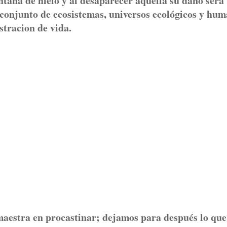
taña de hielo y al desaparecer aquella su daño será
l conjunto de ecosistemas, universos ecológicos y hu
stracion de vida.
maestra en procastinar; dejamos para después lo que