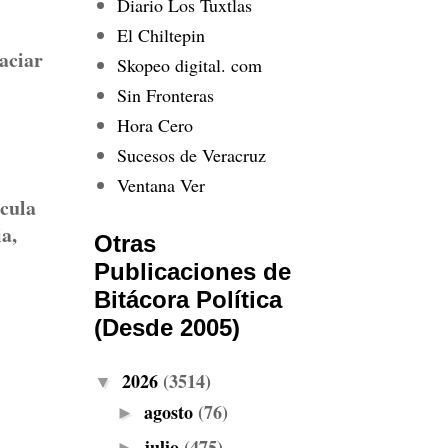
Diario Los Tuxtlas
El Chiltepin
aciar
Skopeo digital. com
Sin Fronteras
Hora Cero
Sucesos de Veracruz
Ventana Ver
lcula
a,
Otras
Publicaciones de
Bitácora Política
(Desde 2005)
2026
(3514)
▼
agosto
(76)
►
julio
(475)