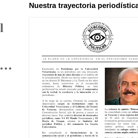
Nuestra trayectoria periodístic
l
l …