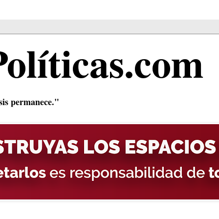
Políticas.com
isis permanece."