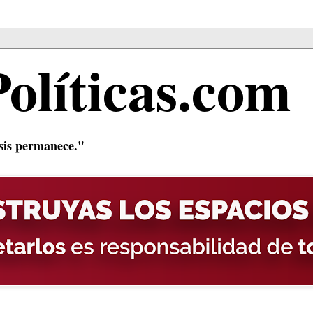
Políticas.com
isis permanece."