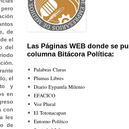
ncias
 pero
ación
antos
e, de
de el
Las Páginas WEB donde se pub
o del
columna Bitácora Política:
riodo
ción.
Palabras Claras
rante
Plumas Libres
o, el
Diario Eypantla Milenio
sto y
os en
EFACICO
greso
Voz Plural
a con
El Totonacapan
a les
Entorno Político
do de