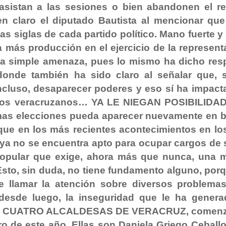
asistan a las sesiones o bien abandonen el re
ien claro el diputado Bautista al mencionar que
as siglas de cada partido político. Mano fuerte y
a más producción en el ejercicio de la represent
na simple amenaza, pues lo mismo ha dicho res
donde también ha sido claro al señalar que, s
 incluso, desaparecer poderes y eso sí ha impact
pios veracruzanos… YA LE NIEGAN POSIBILIDA
imas elecciones pueda aparecer nuevamente en 
 que en los más recientes acontecimientos en lo
 ya no se encuentra apto para ocupar cargos de
popular que exige, ahora más que nunca, una 
Esto, sin duda, no tiene fundamento alguno, porq
e llamar la atención sobre diversos problema
desde luego, la inseguridad que le ha genera
alto… CUATRO ALCALDESAS DE VERACRUZ, comen
ro de este año. Ellas son Daniela Griego Ceballo