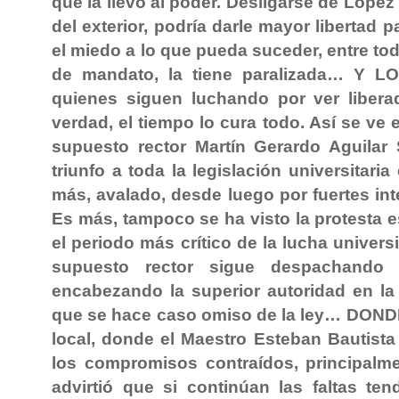
que la llevó al poder. Desligarse de Lópe
del exterior, podría darle mayor libertad
el miedo a lo que pueda suceder, entre to
de mandato, la tiene paralizada… Y 
quienes siguen luchando por ver libera
verdad, el tiempo lo cura todo. Así se ve
supuesto rector Martín Gerardo Aguilar 
triunfo a toda la legislación universita
más, avalado, desde luego por fuertes int
Es más, tampoco se ha visto la protesta e
el periodo más crítico de la lucha univers
supuesto rector sigue despachando 
encabezando la superior autoridad en la
que se hace caso omiso de la ley… DONDE
local, donde el Maestro Esteban Bautist
los compromisos contraídos, principalme
advirtió que si continúan las faltas te