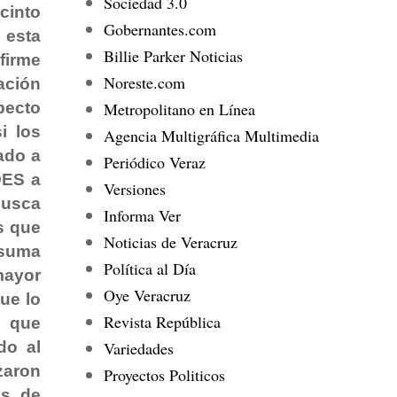
Sociedad 3.0
cinto
Gobernantes.com
 esta
Billie Parker Noticias
 firme
Noreste.com
ación
Metropolitano en Línea
pecto
i los
Agencia Multigráfica Multimedia
ado a
Periódico Veraz
DES a
Versiones
busca
Informa Ver
s que
Noticias de Veracruz
 suma
Política al Día
mayor
Oye Veracruz
ue lo
Revista República
s que
Variedades
do al
zaron
Proyectos Politicos
s, de