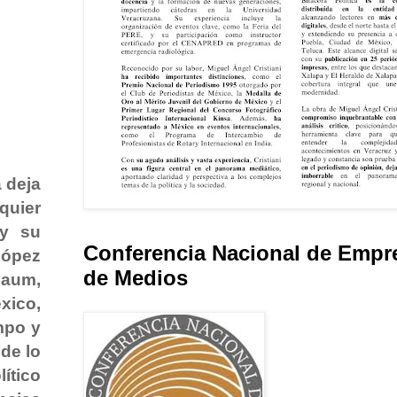
 deja
quier
 y su
Conferencia Nacional de Empr
López
de Medios
baum,
xico,
mpo y
de lo
ítico