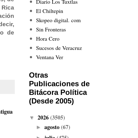
Diario Los Tuxtlas
 Rica
El Chiltepin
ación
Skopeo digital. com
ecir,
Sin Fronteras
to de
Hora Cero
Sucesos de Veracruz
Ventana Ver
Otras
Publicaciones de
Bitácora Política
(Desde 2005)
tigua
2026
(3505)
▼
agosto
(67)
►
julio
(475)