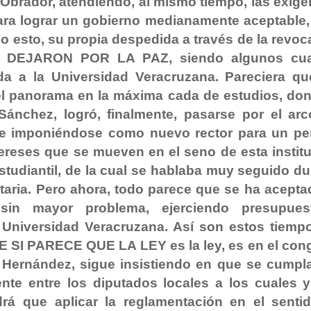
z Obrador, atendiendo, al mismo tiempo, las exige
 para lograr un gobierno medianamente aceptable,
do esto, su propia despedida a través de la revoc
LO DEJARON POR LA PAZ, siendo algunos cu
da a la Universidad Veracruzana. Pareciera qu
 el panorama en la máxima cada de estudios, don
Sánchez, logró, finalmente, pasarse por el arc
ria e imponiéndose como nuevo rector para un pe
ereses que se mueven en el seno de esta institu
studiantil, de la cual se hablaba muy seguido du
itaria. Pero ahora, todo parece que se ha aceptad
sin mayor problema, ejerciendo presupue
 Universidad Veracruzana. Así son estos tiemp
 SI PARECE QUE LA LEY es la ley, es en el con
a Hernández, sigue insistiendo en que se cumpl
nte entre los diputados locales a los cuales y
ndrá que aplicar la reglamentación en el senti