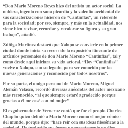
“Don Mario Moreno Reyes hizo del artista un actor social. La
nobleza, ingenio con sana picardía y la valentía accidental de
sus caracterizaciones hicieron de “Cantinflas”, un referente
para la sociedad; por eso, siempre, y más en la actualidad, nos
viene bien revisar, recordar y revalorar su figura y su gran
trabajo”, añadió.
Zúñiga Martínez destacó que Xalapa se convierte en la primer
ciudad donde inicia su recorrido la exposición itinerante de
artículos personales de don Mario Moreno “Cantinflas”, tal y
como desde aquí iniciara su vida actoral. “Hoy “Cantinflas”
vuelve a Xalapa, con su legado, para ser conocido por las
nuevas generaciones y reconocido por todos nosotros”.
Por su parte, el amigo personal de Mario Moreno, Miguel
Alemán Velasco, recordó diversas anécdotas del actor mexicano
más reconocido, “al que siempre estaré agradecido porque
gracias a él me casé con mi mujer”.
El exgobernador de Veracruz contó que fue el propio Charles
Chaplin quien definió a Mario Moreno como el mejor cómico
del mundo, porque dijo: “hace reír con sus ideas filosóficas a la
sociedad. He traducido sus frases y aparentemente no dice