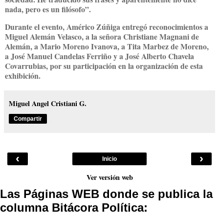
nada, pero es un filósofo”.
Durante el evento, Américo Zúñiga entregó reconocimientos a
Miguel Alemán Velasco, a la señora Christiane Magnani de
Alemán, a Mario Moreno Ivanova, a Tita Marbez de Moreno,
a José Manuel Candelas Ferriño y a José Alberto Chavela
Covarrubias, por su participación en la organización de esta
exhibición.
Miguel Angel Cristiani G.
Compartir
‹
›
Inicio
Ver versión web
Las Páginas WEB donde se publica la
columna Bitácora Política: