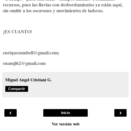
recursos, pues las lluvias con desbordamientos ya están aquí,
sin omitir a los socavones y movimientos de laderas.
¡ES CUANTO!
enriquezambell@gmail.com;
enamjl62@gmail.com
Miguel Angel Cristiani G.
Compartir
‹
›
Inicio
Ver versión web