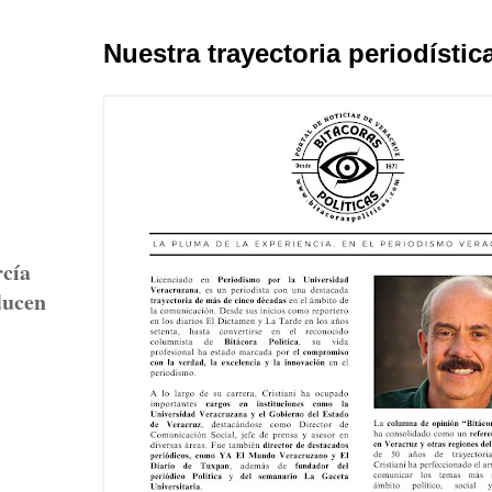
Nuestra trayectoria periodístic
rcía
ducen