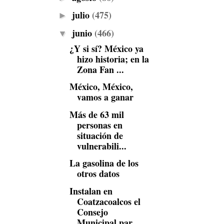
julio
(475)
►
junio
(466)
▼
¿Y si sí? México ya
hizo historia; en la
Zona Fan ...
México, México,
vamos a ganar
Más de 63 mil
personas en
situación de
vulnerabili...
La gasolina de los
otros datos
Instalan en
Coatzacoalcos el
Consejo
Municipal par...