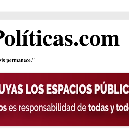
Políticas.com
isis permanece."