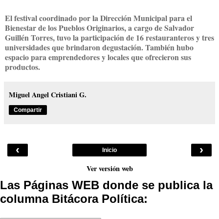
El festival coordinado por la Dirección Municipal para el
Bienestar de los Pueblos Originarios, a cargo de Salvador
Guillén Torres, tuvo la participación de 16 restauranteros y tres
universidades que brindaron degustación. También hubo
espacio para emprendedores y locales que ofrecieron sus
productos.
Miguel Angel Cristiani G.
Compartir
‹
›
Inicio
Ver versión web
Las Páginas WEB donde se publica la
columna Bitácora Política: