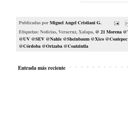
Publicadas por
Miguel Angel Cristiani G.
Etiquetas: Noticias, Veracruz, Xalapa,
@ 21 Morena @
@UV @SEV @Nahle @Sheinbaum @Xico @Coatepec @
@Córdoba @Orizaba @Coatzintla
Entrada más reciente