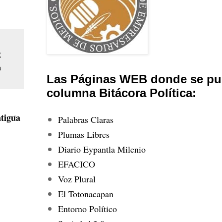
E
a
Las Páginas WEB donde se pub
columna Bitácora Política:
tigua
Palabras Claras
Plumas Libres
Diario Eypantla Milenio
EFACICO
Voz Plural
El Totonacapan
Entorno Político