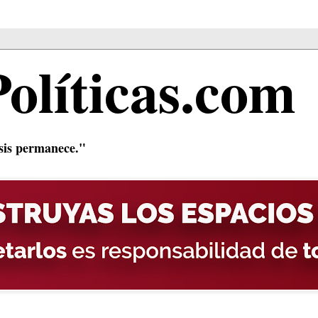
Políticas.com
isis permanece."