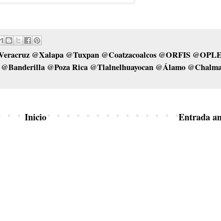
Veracruz @Xalapa @Tuxpan @Coatzacoalcos @ORFIS @OPL
Banderilla @Poza Rica @Tlalnelhuayocan @Álamo @Chalm
Inicio
Entrada an