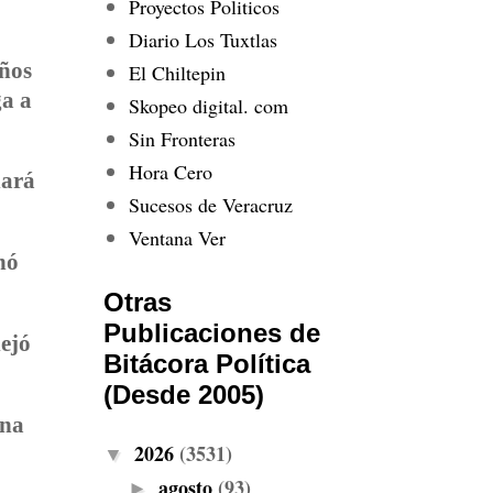
Proyectos Politicos
Diario Los Tuxtlas
años
El Chiltepin
ga a
Skopeo digital. com
Sin Fronteras
Hora Cero
nará
Sucesos de Veracruz
Ventana Ver
nó
Otras
Publicaciones de
dejó
Bitácora Política
(Desde 2005)
una
2026
(3531)
▼
agosto
(93)
►