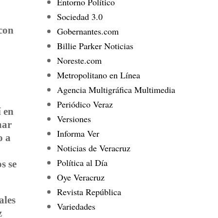
Entorno Político
Sociedad 3.0
 con
Gobernantes.com
Billie Parker Noticias
Noreste.com
Metropolitano en Línea
Agencia Multigráfica Multimedia
Periódico Veraz
í en
Versiones
mar
Informa Ver
o a
Noticias de Veracruz
Política al Día
s se
Oye Veracruz
Revista República
ales
Variedades
z