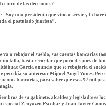
 centro de las decisiones?
: “Soy una presidenta que vino a servir y lo haré
da el postulado juarista”.
va a rebajar el sueldo, sus cuentas bancarias (as
 no falla, basta recordar que poco después de to
tláhuac García anunció que se rebajaría el sueld
que percibía su antecesor Miguel Ángel Yunes. Pero
 cuentas bancarias, para saber que esos 52 mil peso
 magia.
mbros de su gabinete, alcaldes y legisladores loc
En especial Zenyazen Escobar y Juan Javier Góme