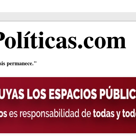
Políticas.com
isis permanece."