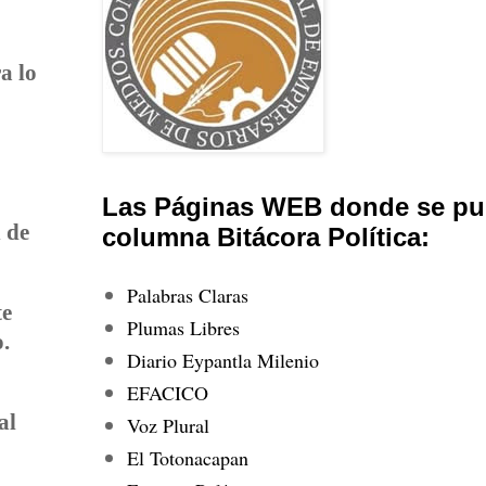
a lo
Las Páginas WEB donde se pub
 de
columna Bitácora Política:
Palabras Claras
te
Plumas Libres
o.
Diario Eypantla Milenio
EFACICO
al
Voz Plural
El Totonacapan