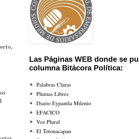
orto,
Las Páginas WEB donde se pub
columna Bitácora Política:
Palabras Claras
ños
Plumas Libres
l
Diario Eypantla Milenio
EFACICO
Voz Plural
El Totonacapan
ertos