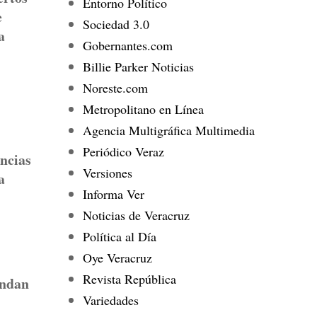
Entorno Político
e
Sociedad 3.0
a
Gobernantes.com
Billie Parker Noticias
Noreste.com
Metropolitano en Línea
Agencia Multigráfica Multimedia
Periódico Veraz
ncias
Versiones
a
Informa Ver
Noticias de Veracruz
Política al Día
Oye Veracruz
Revista República
endan
Variedades