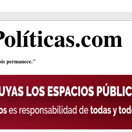
Políticas.com
isis permanece."