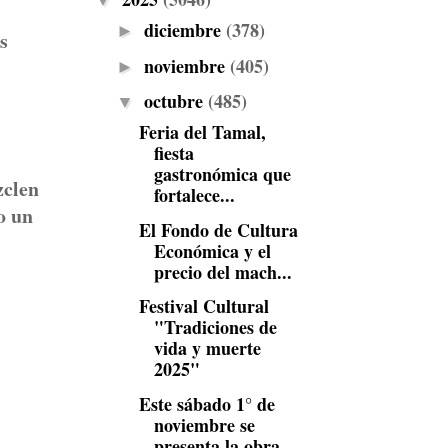
▼
diciembre
(378)
►
s
noviembre
(405)
►
octubre
(485)
▼
Feria del Tamal,
fiesta
gastronómica que
zclen
fortalece...
o un
El Fondo de Cultura
Económica y el
precio del mach...
Festival Cultural
"Tradiciones de
vida y muerte
2025"
Este sábado 1° de
noviembre se
presenta la obra