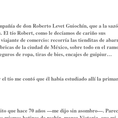
mpañía de don Roberto Levet Guiochín, que a la saz
. El tío Robert, como le decíamos de cariño sus
viajante de comercio: recorría las tienditas de abar
ábricas de la ciudad de México, sobre todo en el ram
seguros de ropa, tiras de bies, encajes de guipiur…
 tío me contó que él había estudiado allí la prima
alito que hace 70 años —me dijo sin asombro—. Pare
os mismos botines de rechín, marca Victoria, que mi