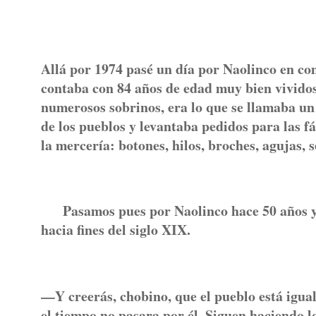
Allá por 1974 pasé un día por Naolinco en co
contaba con 84 años de edad muy bien vividos
numerosos sobrinos, era lo que se llamaba un 
de los pueblos y levantaba pedidos para las f
la mercería: botones, hilos, broches, agujas, 
Pasamos pues por Naolinco hace 50 años y el
hacia fines del siglo XIX.
—Y creerás, chobino, que el pueblo está igu
el tiempo no pasara por él. Siguen haciendo l