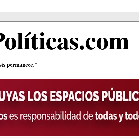
Políticas.com
isis permanece."