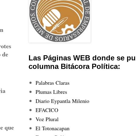
ón
rotes
o de
Las Páginas WEB donde se pub
columna Bitácora Política:
Palabras Claras
ria
Plumas Libres
Diario Eypantla Milenio
EFACICO
Voz Plural
ce que
El Totonacapan