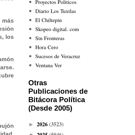
Proyectos Politicos
Diario Los Tuxtlas
El Chiltepin
n más
Skopeo digital. com
esión
, los
Sin Fronteras
Hora Cero
Sucesos de Veracruz
Ramón
Ventana Ver
arse.
cubre
Otras
Publicaciones de
Bitácora Política
(Desde 2005)
2026
(3523)
►
pujón
idad,
2025
(5046)