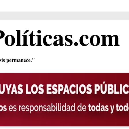
Políticas.com
isis permanece."