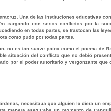
eracruz. Una de las instituciones educativas co
bién cargando con serios conflictos por la suc
cediendo en todas partes, se trastocan las leyes
rota como pudo por todas partes.
ción, no es tan suave patria como el poema de 
le situación del conflicto que no debió present
lado por el poder autoritario y vergonzante que 
rdenas, necesitaba que alguien le diera un em
ta manera aseguraba un momento de tranquil