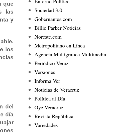
Entorno Político
ca que
Sociedad 3.0
s las
Gobernantes.com
onta y
Billie Parker Noticias
Noreste.com
able,
Metropolitano en Línea
e los
Agencia Multigráfica Multimedia
ncias
Periódico Veraz
Versiones
Informa Ver
Noticias de Veracruz
Política al Día
n del
Oye Veracruz
e día
Revista República
uajar
Variedades
iones