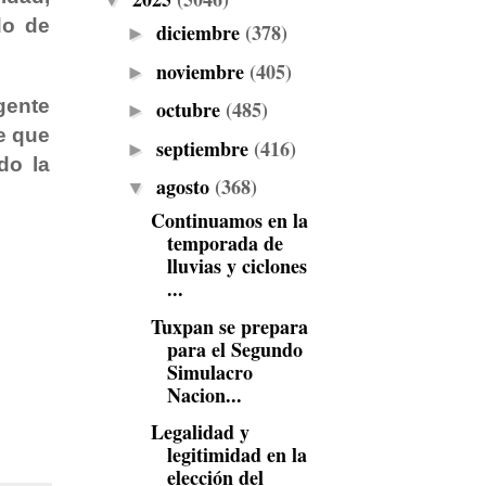
▼
do de
diciembre
(378)
►
noviembre
(405)
►
gente
octubre
(485)
►
de que
septiembre
(416)
►
do la
agosto
(368)
▼
Continuamos en la
temporada de
lluvias y ciclones
...
Tuxpan se prepara
para el Segundo
Simulacro
Nacion...
Legalidad y
legitimidad en la
elección del