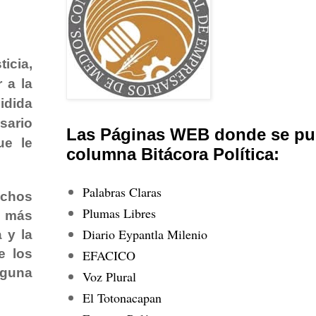
icia,
 a la
idida
esario
Las Páginas WEB donde se pub
ue le
columna Bitácora Política:
Palabras Claras
uchos
Plumas Libres
o más
Diario Eypantla Milenio
 y la
e los
EFACICO
lguna
Voz Plural
El Totonacapan