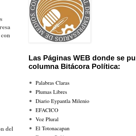
s
eresa
 con
Las Páginas WEB donde se pub
columna Bitácora Política:
Palabras Claras
Plumas Libres
Diario Eypantla Milenio
EFACICO
Voz Plural
n del
El Totonacapan