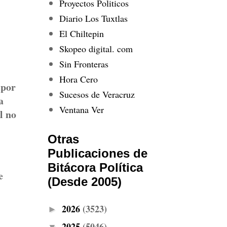
Proyectos Politicos
Diario Los Tuxtlas
El Chiltepin
Skopeo digital. com
Sin Fronteras
Hora Cero
 por
Sucesos de Veracruz
a
Ventana Ver
l no
Otras
Publicaciones de
Bitácora Política
e
(Desde 2005)
2026
(3523)
►
2025
(5046)