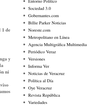
Entorno Político
Sociedad 3.0
Gobernantes.com
Billie Parker Noticias
l 1 de
Noreste.com
Metropolitano en Línea
Agencia Multigráfica Multimedia
Periódico Veraz
nga y
Versiones
la
Informa Ver
ón ni
Noticias de Veracruz
Política al Día
aviso
Oye Veracruz
 vamos
Revista República
Variedades