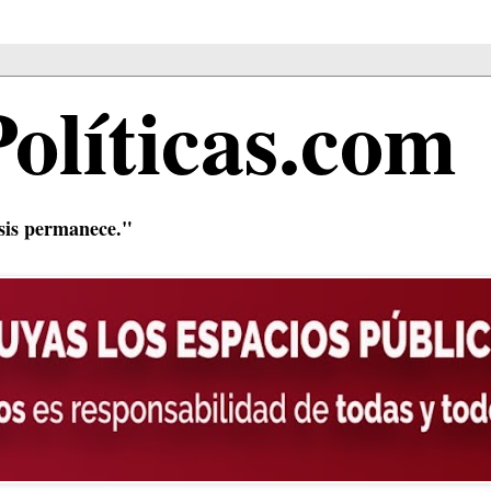
Políticas.com
isis permanece."