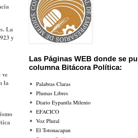
ncia
s. La
1923 y
Las Páginas WEB donde se pub
columna Bitácora Política:
 ve
n la
Palabras Claras
Plumas Libres
Diario Eypantla Milenio
EFACICO
nismo
Voz Plural
tica
El Totonacapan