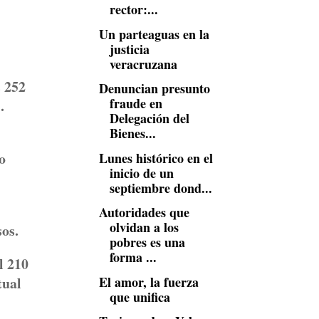
rector:...
Un parteaguas en la
justicia
veracruzana
s 252
Denuncian presunto
fraude en
.
Delegación del
Bienes...
o
Lunes histórico en el
inicio de un
septiembre dond...
Autoridades que
olvidan a los
sos.
pobres es una
forma ...
l 210
El amor, la fuerza
tual
que unifica