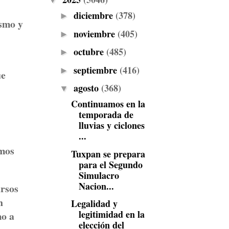
▼
diciembre
(378)
►
ismo y
noviembre
(405)
►
octubre
(485)
►
septiembre
(416)
►
ue
agosto
(368)
▼
Continuamos en la
temporada de
lluvias y ciclones
...
amos
Tuxpan se prepara
para el Segundo
Simulacro
Nacion...
ursos
n
Legalidad y
legitimidad en la
mo a
elección del