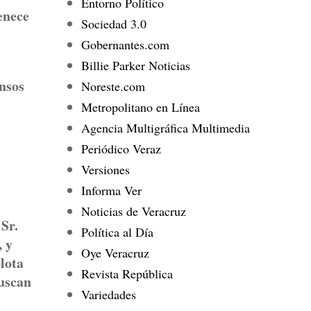
Entorno Político
enece
Sociedad 3.0
Gobernantes.com
Billie Parker Noticias
ensos
Noreste.com
Metropolitano en Línea
Agencia Multigráfica Multimedia
Periódico Veraz
Versiones
Informa Ver
Noticias de Veracruz
Sr.
Política al Día
, y
Oye Veracruz
lota
Revista República
buscan
Variedades