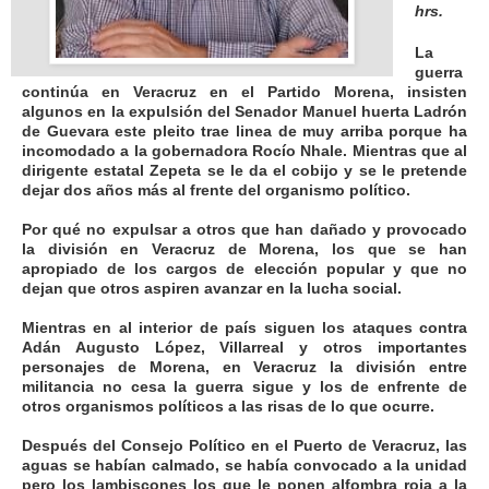
hrs.
La
guerra
continúa en Veracruz en el Partido Morena, insisten
algunos en la expulsión del Senador Manuel huerta Ladrón
de Guevara este pleito trae linea de muy arriba porque ha
incomodado a la gobernadora Rocío Nhale. Mientras que al
dirigente estatal Zepeta se le da el cobijo y se le pretende
dejar dos años más al frente del organismo político.
Por qué no expulsar a otros que han dañado y provocado
la división en Veracruz de Morena, los que se han
apropiado de los cargos de elección popular y que no
dejan que otros aspiren avanzar en la lucha social.
Mientras en al interior de país siguen los ataques contra
Adán Augusto López, Villarreal y otros importantes
personajes de Morena, en Veracruz la división entre
militancia no cesa la guerra sigue y los de enfrente de
otros organismos políticos a las risas de lo que ocurre.
Después del Consejo Político en el Puerto de Veracruz, las
aguas se habían calmado, se había convocado a la unidad
pero los lambiscones los que le ponen alfombra roja a la