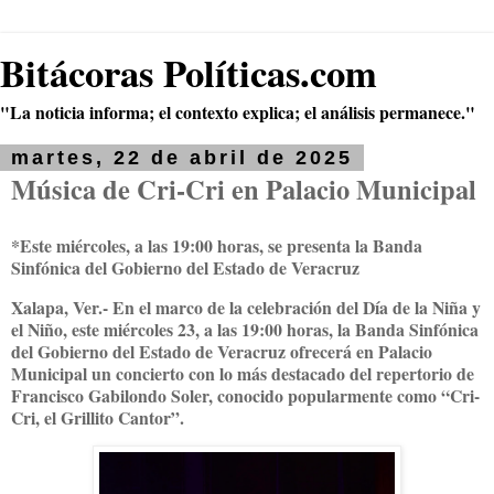
Bitácoras Políticas.com
"La noticia informa; el contexto explica; el análisis permanece."
martes, 22 de abril de 2025
Música de Cri-Cri en Palacio Municipal
*Este miércoles, a las 19:00 horas, se presenta la Banda
Sinfónica del Gobierno del Estado de Veracruz
Xalapa, Ver.- En el marco de la celebración del Día de la Niña y
el Niño, este miércoles 23, a las 19:00 horas, la Banda Sinfónica
del Gobierno del Estado de Veracruz ofrecerá en Palacio
Municipal un concierto con lo más destacado del repertorio de
Francisco Gabilondo Soler, conocido popularmente como “Cri-
Cri, el Grillito Cantor”.