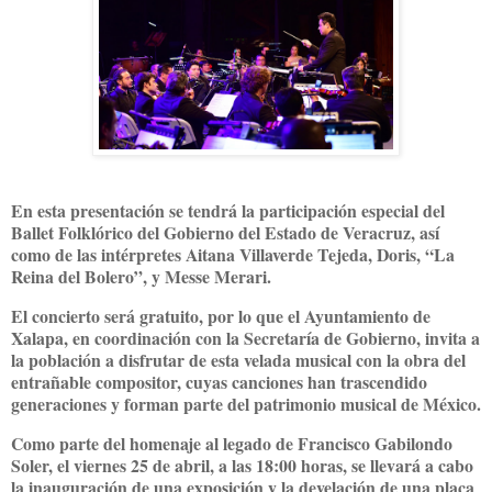
En esta presentación se tendrá la participación especial del
Ballet Folklórico del Gobierno del Estado de Veracruz, así
como de las intérpretes Aitana Villaverde Tejeda, Doris, “La
Reina del Bolero”, y Messe Merari.
El concierto será gratuito, por lo que el Ayuntamiento de
Xalapa, en coordinación con la Secretaría de Gobierno, invita a
la población a disfrutar de esta velada musical con la obra del
entrañable compositor, cuyas canciones han trascendido
generaciones y forman parte del patrimonio musical de México.
Como parte del homenaje al legado de Francisco Gabilondo
Soler, el viernes 25 de abril, a las 18:00 horas, se llevará a cabo
la inauguración de una exposición y la develación de una placa