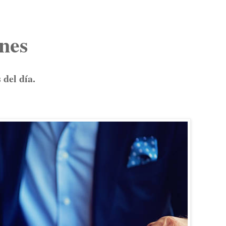
unes
 del día.