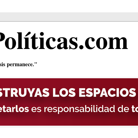
Políticas.com
isis permanece."