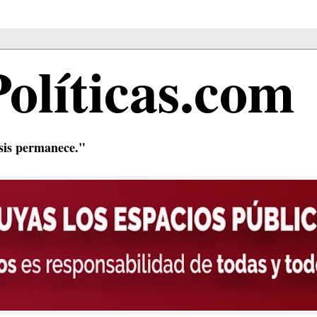
Políticas.com
isis permanece."