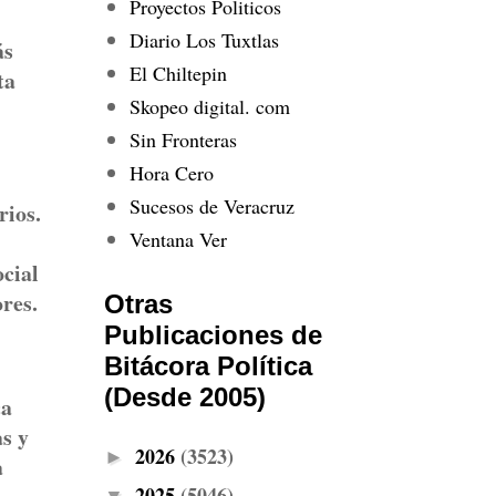
Proyectos Politicos
Diario Los Tuxtlas
ás
El Chiltepin
ta
Skopeo digital. com
Sin Fronteras
Hora Cero
Sucesos de Veracruz
rios.
Ventana Ver
cial
res.
Otras
Publicaciones de
Bitácora Política
(Desde 2005)
ca
as y
2026
(3523)
►
a
2025
(5046)