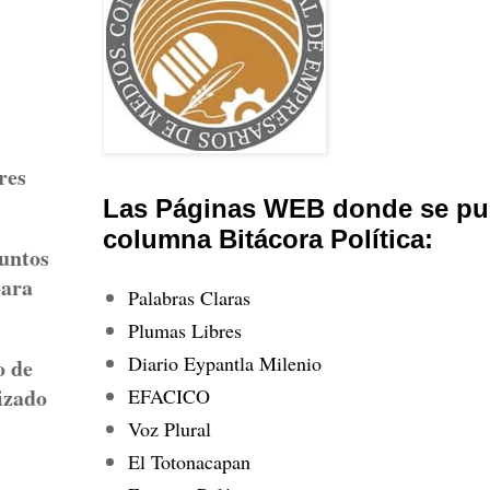
res
Las Páginas WEB donde se pub
columna Bitácora Política:
suntos
para
Palabras Claras
Plumas Libres
Diario Eypantla Milenio
o de
izado
EFACICO
Voz Plural
El Totonacapan