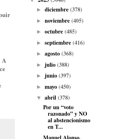
▼
diciembre
(378)
►
buir
noviembre
(405)
►
octubre
(485)
►
septiembre
(416)
►
agosto
(368)
►
. A
julio
(388)
►
ce
junio
(397)
►
e
mayo
(450)
►
abril
(378)
▼
Por un “voto
razonado” y NO
al abstencionismo
en T...
Manuel Alonso,