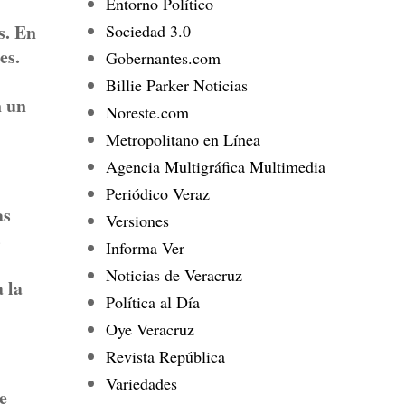
Entorno Político
s. En
Sociedad 3.0
es.
Gobernantes.com
Billie Parker Noticias
n un
Noreste.com
Metropolitano en Línea
Agencia Multigráfica Multimedia
Periódico Veraz
as
Versiones
s
Informa Ver
Noticias de Veracruz
 la
Política al Día
Oye Veracruz
Revista República
Variedades
e