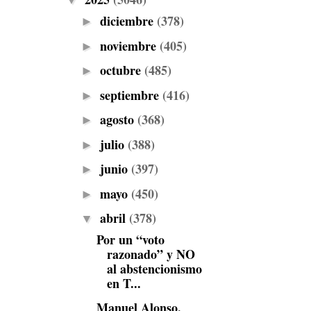
▼
diciembre
(378)
►
noviembre
(405)
►
octubre
(485)
►
septiembre
(416)
►
agosto
(368)
►
julio
(388)
►
junio
(397)
►
mayo
(450)
►
abril
(378)
▼
Por un “voto
razonado” y NO
al abstencionismo
en T...
Manuel Alonso,