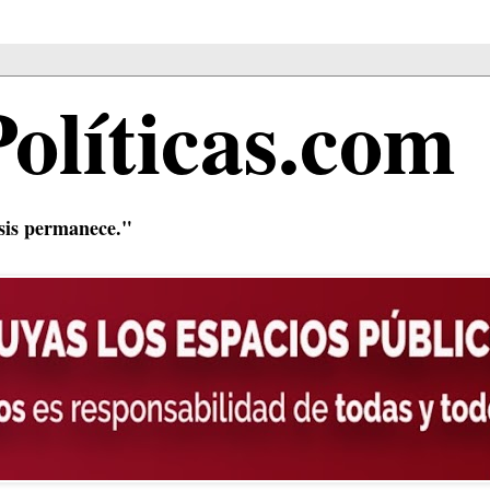
Políticas.com
isis permanece."