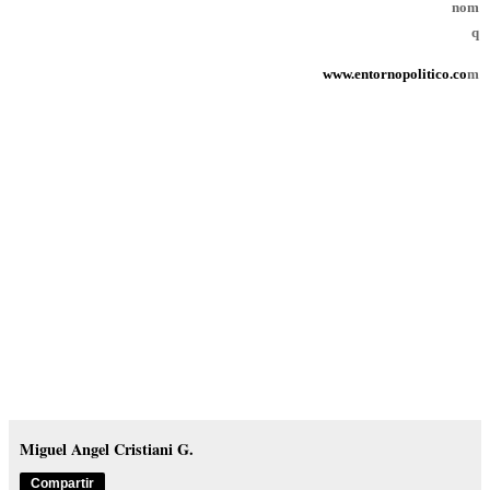
nom
q
www.entornopolitico.co
m
Miguel Angel Cristiani G.
Compartir