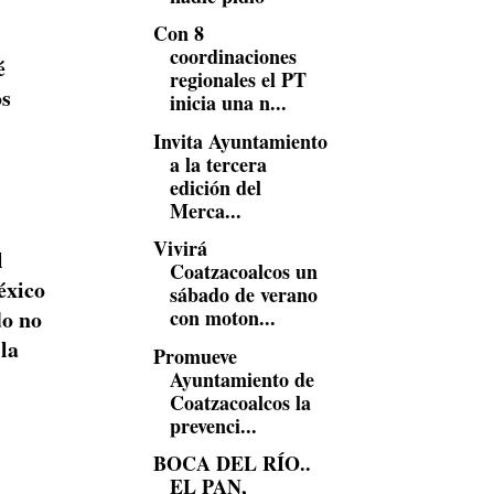
Con 8
coordinaciones
é
regionales el PT
os
inicia una n...
Invita Ayuntamiento
a la tercera
edición del
Merca...
Vivirá
l
Coatzacoalcos un
éxico
sábado de verano
con moton...
do no
la
Promueve
Ayuntamiento de
Coatzacoalcos la
prevenci...
BOCA DEL RÍO..
EL PAN,