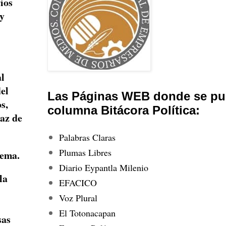
ios
 y
al
el
Las Páginas WEB donde se pub
s,
columna Bitácora Política:
paz de
Palabras Claras
Plumas Libres
tema.
Diario Eypantla Milenio
la
EFACICO
Voz Plural
El Totonacapan
sas