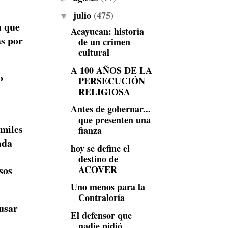
julio
(475)
▼
a que
Acayucan: historia
as por
de un crimen
cultural
A 100 AÑOS DE LA
o
PERSECUCIÓN
RELIGIOSA
Antes de gobernar...
que presenten una
 miles
fianza
ada
hoy se define el
destino de
ACOVER
sos
Uno menos para la
Contraloría
usar
El defensor que
nadie pidió