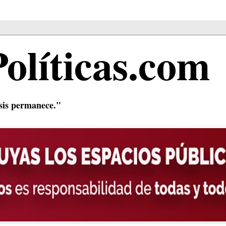
Políticas.com
isis permanece."