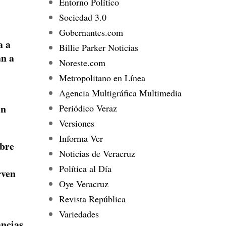
Entorno Político
Sociedad 3.0
Gobernantes.com
a a
Billie Parker Noticias
an a
Noreste.com
Metropolitano en Línea
Agencia Multigráfica Multimedia
in
Periódico Veraz
Versiones
Informa Ver
obre
Noticias de Veracruz
Política al Día
rven
Oye Veracruz
Revista República
Variedades
ancias