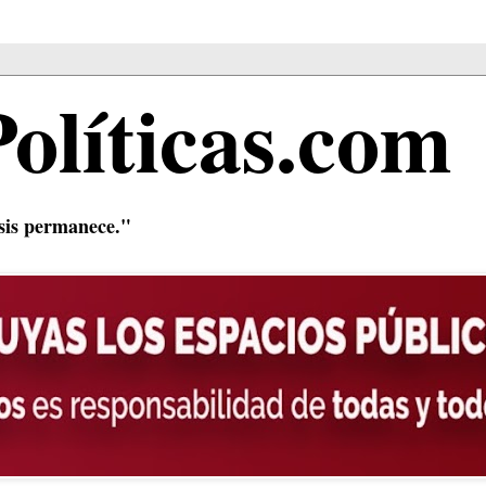
Políticas.com
isis permanece."