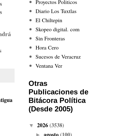
Proyectos Politicos
s
Diario Los Tuxtlas
s
El Chiltepin
Skopeo digital. com
ndrá
Sin Fronteras
Hora Cero
s
Sucesos de Veracruz
Ventana Ver
Otras
Publicaciones de
tigua
Bitácora Política
(Desde 2005)
2026
(3538)
▼
agosto
(100)
►