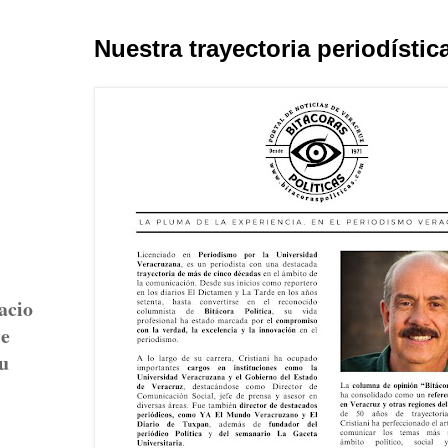
Nuestra trayectoria periodístic
acio
le
su