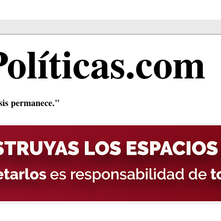
Políticas.com
isis permanece."