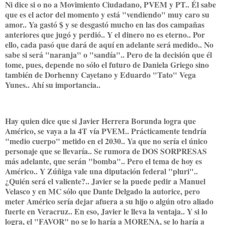
Ni dice si o no a Movimiento Ciudadano, PVEM y PT.. Él sabe
que es el actor del momento y está "vendiendo" muy caro su
amor.. Ya gastó $ y se desgastó mucho en las dos campañas
anteriores que jugó y perdió.. Y el dinero no es eterno.. Por
ello, cada pasó que dará de aquí en adelante será medido.. No
sabe si será "naranja" o "sandía".. Pero de la decisión que él
tome, pues, depende no sólo el futuro de Daniela Griego sino
también de Dorhenny Cayetano y Eduardo "Tato" Vega
Yunes.. Ahí su importancia..
Hay quien dice que si Javier Herrera Borunda logra que
Américo, se vaya a la 4T vía PVEM.. Prácticamente tendría
"medio cuerpo" metido en el 2030.. Ya que no sería el único
personaje que se llevaría.. Se rumora de DOS SORPRESAS
más adelante, que serán "bomba".. Pero el tema de hoy es
Américo.. Y Zúñiga vale una diputación federal "pluri"..
¿Quién será el valiente?.. Javier se la puede pedir a Manuel
Velasco y en MC sólo que Dante Delgado la autorice, pero
meter Américo sería dejar afuera a su hijo o algún otro aliado
fuerte en Veracruz.. En eso, Javier le lleva la ventaja.. Y si lo
logra, el "FAVOR" no se lo haría a MORENA, se lo haría a