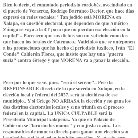
Bien lo decía, el connotado periodista cordobés, avecindado en
el puerto de Veracruz, Rodrigo Barranco Dector, que hace días
expresó en redes sociales: "Tan jodido está MORENA en
Xalapa, en cuestión electoral, que dependen de que Américo
Zúñiga se vaya a la 4T para que no pierdan esa elección en la
capital".. Pareciera que sus dichos son un vaticinio como los
que hacen los brujos de Catemaco.. Vaticinios que se anteponen
a las promociones que ha hecho el periodista tuxtleco, Iván "El
Conde" Calderón Flores, que insiste que hay una "guerra
sucia" contra Griego y que MORENA va a ganar la elección..
Pero por lo que se ve, pues, "será el sereno".. Pero la
RESPONSABLE directa de lo que suceda en Xalapa, en la
elección local y federal del 2027, será la alcaldesa de ese
municipio.. Y si Griego NO ARRASA la elección y no gana los
dos distritos electorales locales y si no triunfa en el proceso
federal en la capital.. La ÚNICA CULPABLE será la
Presidenta Municipal xalapeña.. Ya que en Palacio de
Gobierno se "lavarán las manos" y con justa razón.. Los
responsables de manera directa para ganar una elección son
los alcaldes y si la pierden también son ellos.. Y en este caso