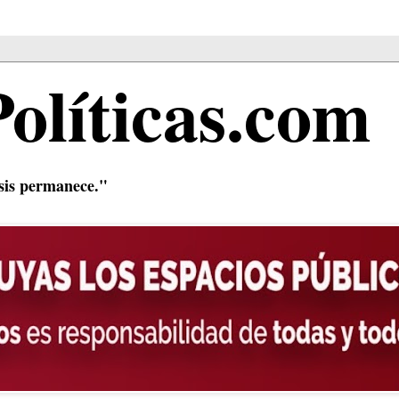
Políticas.com
isis permanece."