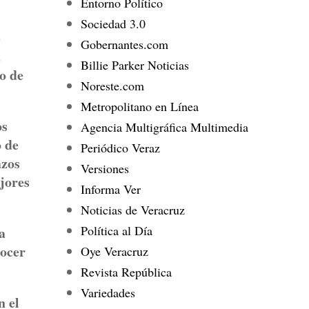
Entorno Político
Sociedad 3.0
e
Gobernantes.com
a
Billie Parker Noticias
o de
Noreste.com
Metropolitano en Línea
os
Agencia Multigráfica Multimedia
o de
Periódico Veraz
azos
Versiones
ejores
Informa Ver
Noticias de Veracruz
Política al Día
a
nocer
Oye Veracruz
Revista República
Variedades
n el