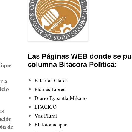
Las Páginas WEB donde se pub
columna Bitácora Política:
rique
Palabras Claras
r a
iclo
Plumas Libres
Diario Eypantla Milenio
EFACICO
es
Voz Plural
ación
El Totonacapan
ión de