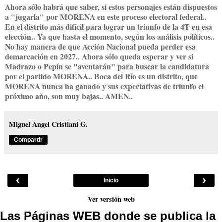
Ahora sólo habrá que saber, si estos personajes están dispuestos
a "jugarla" por MORENA en este proceso electoral federal..
En el distrito más difícil para lograr un triunfo de la 4T en esa
elección.. Ya que hasta el momento, según los análisis políticos..
No hay manera de que Acción Nacional pueda perder esa
demarcación en 2027.. Ahora sólo queda esperar y ver si
Madrazo o Pepín se "aventarán" para buscar la candidatura
por el partido MORENA.. Boca del Río es un distrito, que
MORENA nunca ha ganado y sus expectativas de triunfo el
próximo año, son muy bajas.. AMEN..
Miguel Angel Cristiani G.
Compartir
‹
›
Inicio
Ver versión web
Las Páginas WEB donde se publica la