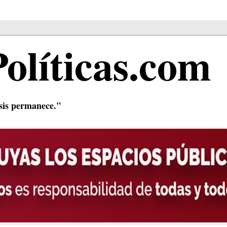
Políticas.com
isis permanece."