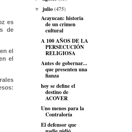
julio
(475)
▼
Acayucan: historia
oz es
de un crimen
cultural
es de
A 100 AÑOS DE LA
PERSECUCIÓN
en el
RELIGIOSA
en el
Antes de gobernar...
que presenten una
fianza
rales
hoy se define el
esos:
destino de
ACOVER
Uno menos para la
Contraloría
El defensor que
nadie pidió