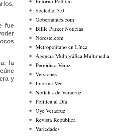
Entorno Político
rlos,
Sociedad 3.0
Gobernantes.com
e fue
Billie Parker Noticias
Poder
Noreste.com
pocos
Metropolitano en Línea
Agencia Multigráfica Multimedia
a: la
Periódico Veraz
reúne
Versiones
era y
Informa Ver
Noticias de Veracruz
Política al Día
Oye Veracruz
Revista República
Variedades