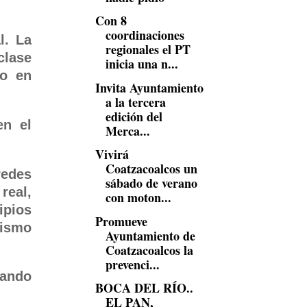
Con 8
coordinaciones
l. La
regionales el PT
clase
inicia una n...
co en
Invita Ayuntamiento
a la tercera
edición del
en el
Merca...
Vivirá
Coatzacoalcos un
redes
sábado de verano
real,
con moton...
ipios
Promueve
vismo
Ayuntamiento de
Coatzacoalcos la
prevenci...
nando
BOCA DEL RÍO..
EL PAN,