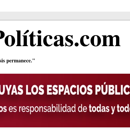
Políticas.com
isis permanece."