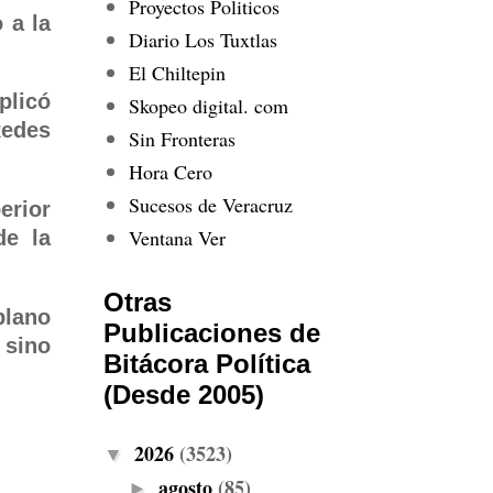
Proyectos Politicos
 a la
Diario Los Tuxtlas
El Chiltepin
plicó
Skopeo digital. com
Redes
Sin Fronteras
Hora Cero
Sucesos de Veracruz
erior
Ventana Ver
de la
Otras
plano
Publicaciones de
 sino
Bitácora Política
(Desde 2005)
2026
(3523)
▼
agosto
(85)
►