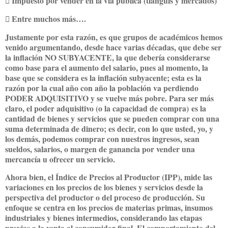
 Impuesto por vender en la vía pública (tianguis y mercados)
 Entre muchos más….
Justamente por esta razón, es que grupos de académicos hemos
venido argumentando, desde hace varias décadas, que debe ser
la inflación NO SUBYACENTE, la que debería considerarse
como base para el aumento del salario, pues al momento, la
base que se considera es la inflación subyacente; esta es la
razón por la cual año con año la población va perdiendo
PODER ADQUISITIVO y se vuelve más pobre. Para ser más
claro, el poder adquisitivo (o la capacidad de compra) es la
cantidad de bienes y servicios que se pueden comprar con una
suma determinada de dinero; es decir, con lo que usted, yo, y
los demás, podemos comprar con nuestros ingresos, sean
sueldos, salarios, o margen de ganancia por vender una
mercancía u ofrecer un servicio.
Ahora bien, el Índice de Precios al Productor (IPP), mide las
variaciones en los precios de los bienes y servicios desde la
perspectiva del productor o del proceso de producción. Su
enfoque se centra en los precios de materias primas, insumos
industriales y bienes intermedios, considerando las etapas
previas a la venta al consumidor final. El comportamiento del