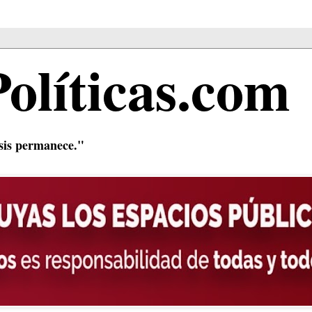
Políticas.com
isis permanece."