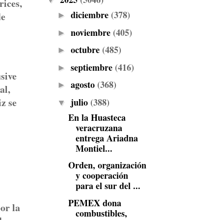
▼
rices,
diciembre
(378)
de
►
noviembre
(405)
►
octubre
(485)
►
septiembre
(416)
►
sive
agosto
(368)
►
al,
iz se
julio
(388)
▼
En la Huasteca
veracruzana
entrega Ariadna
Montiel...
Orden, organización
y cooperación
para el sur del ...
PEMEX dona
or la
combustibles,