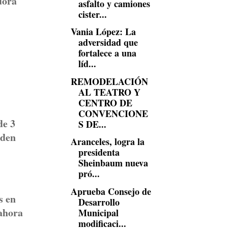
dora
asfalto y camiones
cister...
Vania López: La
adversidad que
fortalece a una
líd...
REMODELACIÓN
AL TEATRO Y
CENTRO DE
CONVENCIONE
de 3
S DE...
eden
Aranceles, logra la
presidenta
Sheinbaum nueva
pró...
Aprueba Consejo de
s en
Desarrollo
 ahora
Municipal
modificaci...