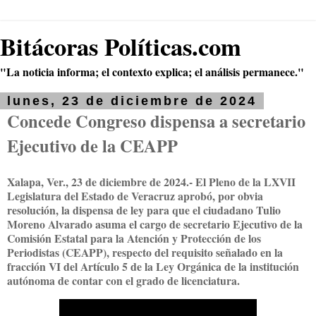
Bitácoras Políticas.com
"La noticia informa; el contexto explica; el análisis permanece."
lunes, 23 de diciembre de 2024
Concede Congreso dispensa a secretario
Ejecutivo de la CEAPP
Xalapa, Ver., 23 de diciembre de 2024.- El Pleno de la LXVII
Legislatura del Estado de Veracruz aprobó, por obvia
resolución, la dispensa de ley para que el ciudadano Tulio
Moreno Alvarado asuma el cargo de secretario Ejecutivo de la
Comisión Estatal para la Atención y Protección de los
Periodistas (CEAPP), respecto del requisito señalado en la
fracción VI del Artículo 5 de la Ley Orgánica de la institución
autónoma de contar con el grado de licenciatura.