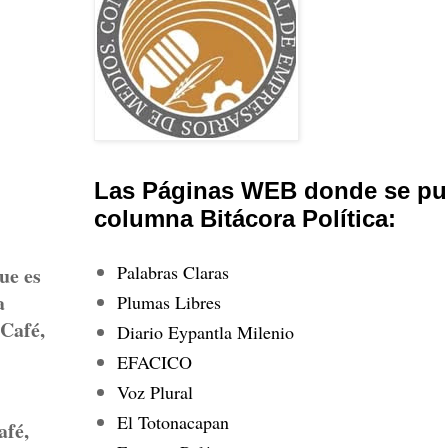
Las Páginas WEB donde se pub
columna Bitácora Política:
Palabras Claras
ue es
a
Plumas Libres
 Café,
Diario Eypantla Milenio
EFACICO
Voz Plural
El Totonacapan
afé,