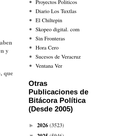
Proyectos Politicos
Diario Los Tuxtlas
El Chiltepin
Skopeo digital. com
Sin Fronteras
saben
Hora Cero
en y
Sucesos de Veracruz
Ventana Ver
, que
Otras
Publicaciones de
Bitácora Política
(Desde 2005)
2026
(3523)
►
2025
(5046)