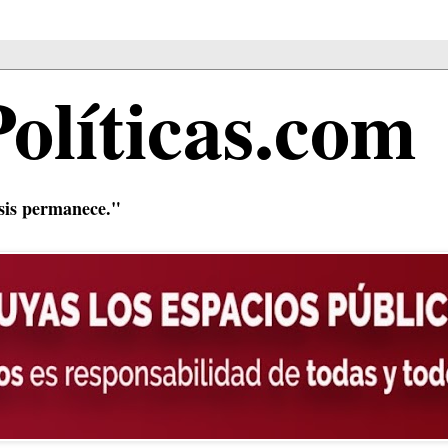
Políticas.com
isis permanece."