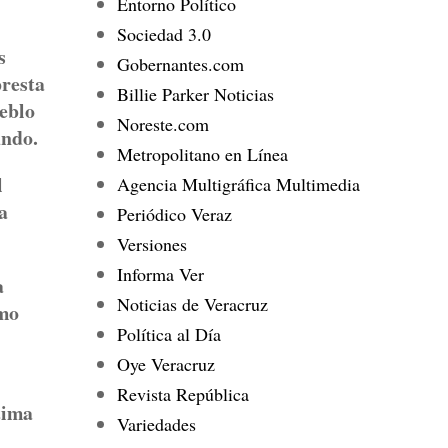
Entorno Político
Sociedad 3.0
s
Gobernantes.com
presta
Billie Parker Noticias
ueblo
Noreste.com
undo.
Metropolitano en Línea
l
Agencia Multigráfica Multimedia
a
Periódico Veraz
Versiones
Informa Ver
a
Noticias de Veracruz
omo
Política al Día
Oye Veracruz
Revista República
tima
Variedades