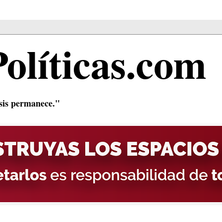
Políticas.com
isis permanece."