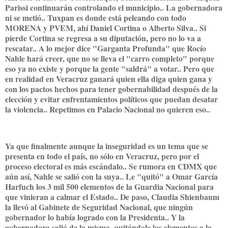
Parissi continuarán controlando el municipio.. La gobernadora
ni se metió.. Tuxpan es donde está peleando con todo
MORENA y PVEM, ahí Daniel Cortina o Alberto Silva.. Si
pierde Cortina se regresa a su diputación, pero no lo va a
rescatar.. A lo mejor dice "Garganta Profunda" que Rocío
Nahle hará creer, que no se lleva el "carro completo" porque
eso ya no existe y porque la gente "saldrá" a votar.. Pero que
en realidad en Veracruz ganará quien ella diga quien gana y
con los pactos hechos para tener gobernabilidad después de la
elección y evitar enfrentamientos políticos que puedan desatar
la violencia.. Repetimos en Palacio Nacional no quieren eso..
Ya que finalmente aunque la inseguridad es un tema que se
presenta en todo el país, no sólo en Veracruz, pero por el
proceso electoral es más escándalo.. Se rumora en CDMX que
aún así, Nahle se salió con la suya.. Le "quitó" a Omar García
Harfuch los 3 mil 500 elementos de la Guardia Nacional para
que vinieran a calmar el Estado.. De paso, Claudia Shienbaum
la llevó al Gabinete de Seguridad Nacional, que ningún
gobernador lo había logrado con la Presidenta.. Y la
gobernadora salió de la misma, quitándole los elementos a la