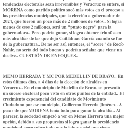
tendencias electorales sean irreversibles y Veracruz se entere, si
MORENA como partido político sacó más votos en el proceso a
las presidencias municipales, que la elección a gobernador de
2024, que fueron un poco más de 2 millones de votos.. Si logra
menos de esos 2 millones, será un "punto negro" para la
gobernadora.. Pero podría ganar, si logra obtener triunfos en
más alcaldías de las que dejó Cuitláhuac García cuando se fue
de la gubernatura.. De no ser así, entonces, el "score" de Rocío
Nahle, no sería del todo bueno y podrían señalar que viene un
declive.. CUESTIÓN DE ENFOQUES..
MEMO HERRADA Y MC POR MEDELLÍN DE BRAVO.. En
estos últimos días, a 4 días de la elección de alcaldes en
Veracruz.. En el municipio de Medellín de Bravo, se presentó
un suceso electoral poco visto en otros puntos de la entidad.. El
crecimiento exponencial del candidato de Movimiento
Ciudadano por ese municipio, Guillermo Herreda Jiménez.. A
pesar de que MORENA tenía todo para ganar la alcaldía.. Al
parecer, la sociedad empezó a ver en Memo Herrera una mejor
opción, debido a sus propuestas si logra ganar la presidencia
municipal, pero sobre todo por la labor social que viene