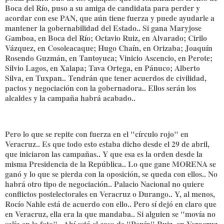
Boca del Río, puso a su amiga de candidata para perder y
acordar con ese PAN, que aún tiene fuerza y puede ayudarle a
mantener la gobernabilidad del Estado.. Si gana Maryjose
Gamboa, en Boca del Río; Octavio Ruiz, en Alvarado; Cirilo
Vázquez, en Cosoleacaque; Hugo Chaín, en Orizaba; Joaquín
Rosendo Guzmán, en Tantoyuca; Vinicio Ascencio, en Perote;
Silvio Lagos, en Xalapa; Tava Ortega, en Pánuco; Alberto
Silva, en Tuxpan.. Tendrán que tener acuerdos de civilidad,
pactos y negociación con la gobernadora.. Ellos serán los
alcaldes y la campaña habrá acabado..
Pero lo que se repite con fuerza en el "círculo rojo" en
Veracruz.. Es que todo esto estaba dicho desde el 29 de abril,
que iniciaron las campañas.. Y que esa es la orden desde la
misma Presidencia de la República.. Lo que gane MORENA se
ganó y lo que se pierda con la oposición, se queda con ellos.. No
habrá otro tipo de negociación.. Palacio Nacional no quiere
conflictos postelectorales en Veracruz o Durango.. Y, al menos,
Rocío Nahle está de acuerdo con ello.. Pero sí dejó en claro que
en Veracruz, ella era la que mandaba.. Si alguien se "movía no
salía en la foto".. Ahí está el caso de "Pepín" Ruiz, en Veracruz