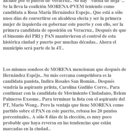
alcalde por el puerto de Veracruz.. No hay "vuelta de hoja"..
Se la lleva la coalición MORENA-PVEM teniendo como
candidata a Rosa María Hernández Espejo.. Que está a sólo
unos días de convertirse en alcaldesa electa y ser la primera
mujer de izquierda en gobernar este puerto y con ello, ser la
primera candidata de oposición en Veracruz.. Después de que
el binomio del PRI y PAN mantuvieron el control de esta
histórica ciudad y puerto por muchas décadas.. Ahora el
municipio será parte de la 4T..
Los mismos sondeos de MORENA mencionan que después de
Hernández Espéjo.. Su más cercana competidora es la
candidata panista, Indira Rosales San Román.. Después
vendría la aspirante priista, Carolina Gudiño Corro.. Para
continuar con la candidata de Movimiento Ciudadano, Belem
Palmeros Exsome.. Para terminar la lista con el aspirante del
PT, Mario Wong.. Pero la ventaja que tiene MORENA como
partido sobre el PAN en este puerto, rebasa los 20 puntos
porcentuales.. A sólo 8 días de la elección, es muy poco
probable que haya reversa en las tendencias que están
marcadas en la ciudad..