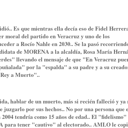
dió.. Es que mientras ella decía eso de Fidel Herrera
er moral del partido en Veracruz y uno de los
ceder a Rocío Nahle en 2030.. Se la pasó recorriend
andidata de MORENA a la alcaldía, Rosa María Hern
erdes" llevando el mensaje de que "En Veracruz puer
puñalada" por la "espalda" a su padre y a su creado
El Rey a Muerto"..
, hablar de un muerto, más si recién falleció y ya 
de juzgarlo por sus hechos.. No por una persona que e
 2004 tendría como 15 años de edad.. El "fidelismo"
 para tener "cautivo" al electorado.. AMLO le copi