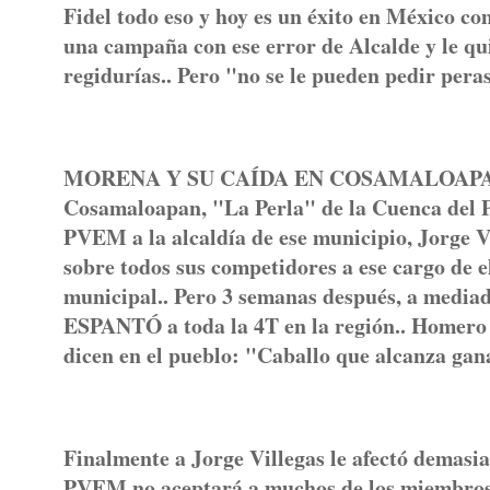
Fidel todo eso y hoy es un éxito en México c
una campaña con ese error de Alcalde y le q
regidurías.. Pero "no se le pueden pedir p
MORENA Y SU CAÍDA EN COSAMALOAPAN.. H
Cosamaloapan, "La Perla" de la Cuenca del 
PVEM a la alcaldía de ese municipio, Jorge 
sobre todos sus competidores a ese cargo de e
municipal.. Pero 3 semanas después, a mediado
ESPANTÓ a toda la 4T en la región.. Homero A
dicen en el pueblo: "Caballo que alcanza gan
Finalmente a Jorge Villegas le afectó demas
PVEM no aceptará a muchos de los miembros d