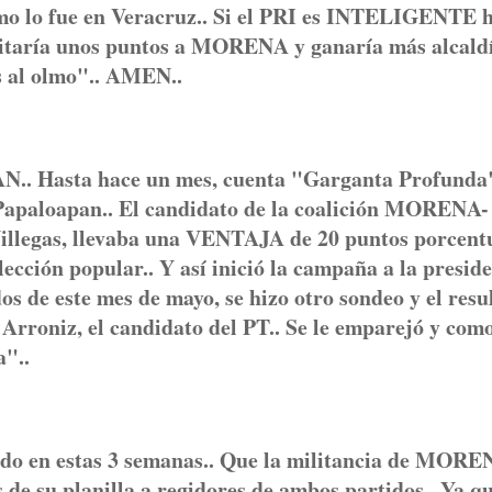
omo lo fue en Veracruz.. Si el PRI es INTELIGENTE 
uitaría unos puntos a MORENA y ganaría más alcaldí
eras al olmo".. AMEN..
asta hace un mes, cuenta "Garganta Profunda"
Papaloapan.. El candidato de la coalición MORENA-
Villegas, llevaba una VENTAJA de 20 puntos porcent
lección popular.. Y así inició la campaña a la presid
s de este mes de mayo, se hizo otro sondeo y el resu
rroniz, el candidato del PT.. Se le emparejó y com
a"..
iado en estas 3 semanas.. Que la militancia de MORE
e su planilla a regidores de ambos partidos.. Ya q