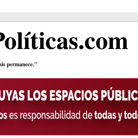
Políticas.com
isis permanece."