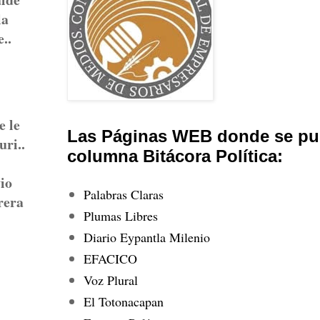
la
..
e le
Las Páginas WEB donde se pub
uri..
columna Bitácora Política:
vio
Palabras Claras
rera
Plumas Libres
Diario Eypantla Milenio
EFACICO
Voz Plural
El Totonacapan