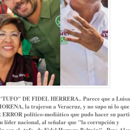
UFO" DE FIDEL HERRERA.. Parece que a Luisa
MORENA, la trajeron a Veracruz, y no supo ni lo que
OR ERROR político-mediático que pudo hacer su part
su líder nacional, al señalar que "la corrupción y
r con el -tufo- de Fidel Herrera Beltrán".. Pero Alc