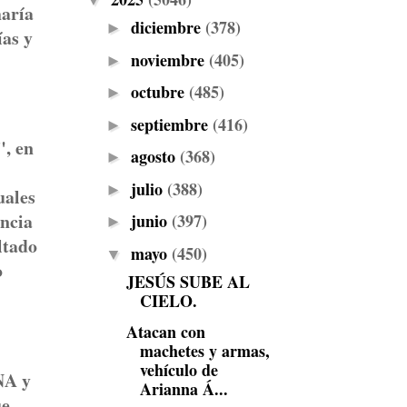
▼
haría
diciembre
(378)
►
as y
noviembre
(405)
►
octubre
(485)
►
septiembre
(416)
►
, en
agosto
(368)
►
julio
(388)
►
uales
encia
junio
(397)
►
ltado
mayo
(450)
▼
o
JESÚS SUBE AL
CIELO.
Atacan con
machetes y armas,
vehículo de
NA y
Arianna Á...
ue