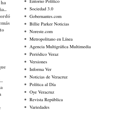
Entorno Político
 ha
Sociedad 3.0
ña..
cordó
Gobernantes.com
demás
Billie Parker Noticias
to
Noreste.com
Metropolitano en Línea
Agencia Multigráfica Multimedia
Periódico Veraz
Versiones
que
Informa Ver
Noticias de Veracruz
..
Política al Día
na
Oye Veracruz
n
Revista República
Variedades
e