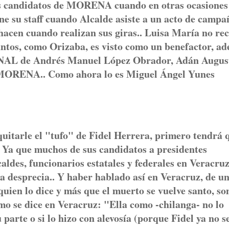
os candidatos de MORENA cuando en otras ocasiones
one su staff cuando Alcalde asiste a un acto de campa
hacen cuando realizan sus giras.. Luisa María no re
ntos, como Orizaba, es visto como un benefactor, a
NAL de Andrés Manuel López Obrador, Adán Augus
e MORENA.. Como ahora lo es Miguel Ángel Yunes
quitarle el "tufo" de Fidel Herrera, primero tendrá 
que muchos de sus candidatos a presidentes
caldes, funcionarios estatales y federales en Veracruz
 desprecia.. Y haber hablado así en Veracruz, de u
quien lo dice y más que el muerto se vuelve santo, so
mo se dice en Veracruz: "Ella como -chilanga- no lo
 parte o si lo hizo con alevosía (porque Fidel ya no s