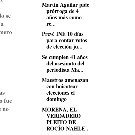
Martín Aguilar pide
prórroga de 4
do se
años más como
ja
re...
omero
Prevé INE 10 días
para contar votos
de elección ju...
Se cumplen 41 años
del asesinato del
periodista Ma...
Maestros amenazan
con boicotear
as
elecciones el
domingo
o fue
s no
MORENA, EL
VERDADERO
PLEITO DE
ROCÍO NAHLE..