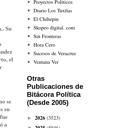
Proyectos Politicos
Diario Los Tuxtlas
El Chiltepin
Skopeo digital. com
.. Su
Sin Fronteras
o
Hora Cero
ández
Sucesos de Veracruz
to, el
Ventana Ver
r
Otras
Publicaciones de
Bitácora Política
no se
(Desde 2005)
s su
 fue
2026
(3523)
►
ó a
2025
(5046)