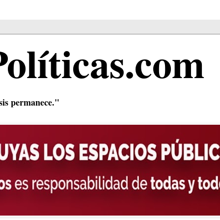
Políticas.com
isis permanece."