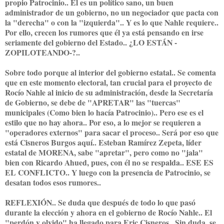
propio Patrocinio.. Él es un político sano, un buen
administrador de un gobierno, no un negociador que pacta con
la "derecha" o con la "izquierda".. Y es lo que Nahle requiere..
Por ello, crecen los rumores que él ya está pensando en irse
seriamente del gobierno del Estado.. ¿LO ESTÁN -
ZOPILOTEANDO-?..
Sobre todo porque al interior del gobierno estatal.. Se comenta
que en este momento electoral, tan crucial para el proyecto de
Rocío Nahle al inicio de su administración, desde la Secretaría
de Gobierno, se debe de "APRETAR" las "tuercas"
municipales (Como bien lo hacía Patrocinio).. Pero ese es el
estilo que no hay ahora.. Por eso, a lo mejor se requieren a
"operadores externos" para sacar el proceso.. Será por eso que
está Cisneros Burgos aquí.. Esteban Ramírez Zepeta, líder
estatal de MORENA, sabe "apretar", pero como no "jala"
bien con Ricardo Ahued, pues, con él no se respalda.. ESE ES
EL CONFLICTO.. Y luego con la presencia de Patrocinio, se
desatan todos esos rumores..
REFLEXIÓN.. Se duda que después de todo lo que pasó
durante la elección y ahora en el gobierno de Rocío Nahle.. El
"perdón y olvido" ha llegado para Eric Cisneros.. Sin duda, se