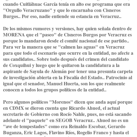
cuando Cuitláhuac García tenía en alto ese programa que era
"Orgullo Veracruzano" y que lo encarnaba con Cisneros
Burgos.. Por eso, nadie entiende su estancia en Veracruz..
De los mismos rumores y versiones, hay quien señala dentro de
MORENA que el "paseo" de Cisneros Burgos por Veracruz es
porque lo mandaron desde el comité nacional de ese partido..
Para ver la manera que se "calmen las aguas" en Veracruz
para que todo el escenario que ocurre en la entidad, no afecte a
sus candidatos.. Sobre todo después del crimen del candidato
de Coxquihui y luego que le quitaron la candidatura a la
aspirante de Sayula de Alemán por tener una presunta carpeta
de investigación abierta en la Fiscalía del Estado.. Patrocinio al
igual que el senador, Manuel Huerta, son los que realmente
conocen a todos los grupos políticos de la entidad..
Pero algunos políticos "Morenos" dicen que anda aquí porque
en CDMX se dieron cuenta que Ricardo Ahued, el actual
secretario de Gobierno con Rocío Nahle, pues, no está sacando
adelante el "paquete" en SEGOB Veracruz.. Ahued no es un
"ave de tempestades" como era Reinaldo Escobar, Gerardo
Buganza, Eric Lagos, Flavino Ríos, Rogelio Franco y hasta el