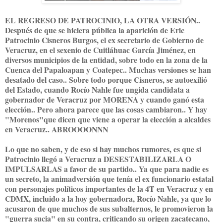
EL REGRESO DE PATROCINIO, LA OTRA VERSIÓN..
Después de que se hiciera pública la aparición de Eric
Patrocinio Cisneros Burgos, el ex secretario de Gobierno de
Veracruz, en el sexenio de Cuitláhuac García Jiménez, en
diversos municipios de la entidad, sobre todo en la zona de la
Cuenca del Papaloapan y Coatepec.. Muchas versiones se han
desatado del caso.. Sobre todo porque Cisneros, se autoexilió
del Estado, cuando Rocío Nahle fue ungida candidata a
gobernador de Veracruz por MORENA y cuando ganó esta
elección.. Pero ahora parece que las cosas cambiaron.. Y hay
"Morenos"que dicen que viene a operar la elección a alcaldes
en Veracruz.. ABROOOONNN
Lo que no saben, y de eso si hay muchos rumores, es que si
Patrocinio llegó a Veracruz a DESESTABILIZARLA O
IMPULSARLAS a favor de su partido.. Ya que para nadie es
un secreto, la animadversión que tenía el ex funcionario estatal
con personajes políticos importantes de la 4T en Veracruz y en
CDMX, incluido a la hoy gobernadora, Rocío Nahle, ya que lo
acusaron de que muchos de sus subalternos, le promovieron la
"guerra sucia" en su contra, criticando su origen zacatecano,