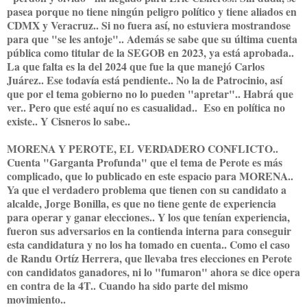
pasea porque no tiene ningún peligro político y tiene aliados en
CDMX y Veracruz.. Si no fuera así, no estuviera mostrandose
para que "se les antoje".. Además se sabe que su última cuenta
pública como titular de la SEGOB en 2023, ya está aprobada..
La que falta es la del 2024 que fue la que manejó Carlos
Juárez.. Ese todavía está pendiente.. No la de Patrocinio, así
que por el tema gobierno no lo pueden "apretar".. Habrá que
ver.. Pero que esté aquí no es casualidad.. Eso en política no
existe.. Y Cisneros lo sabe..
MORENA Y PEROTE, EL VERDADERO CONFLICTO..
Cuenta "Garganta Profunda" que el tema de Perote es más
complicado, que lo publicado en este espacio para MORENA..
Ya que el verdadero problema que tienen con su candidato a
alcalde, Jorge Bonilla, es que no tiene gente de experiencia
para operar y ganar elecciones.. Y los que tenían experiencia,
fueron sus adversarios en la contienda interna para conseguir
esta candidatura y no los ha tomado en cuenta.. Como el caso
de Randu Ortíz Herrera, que llevaba tres elecciones en Perote
con candidatos ganadores, ni lo "fumaron" ahora se dice opera
en contra de la 4T.. Cuando ha sido parte del mismo
movimiento..