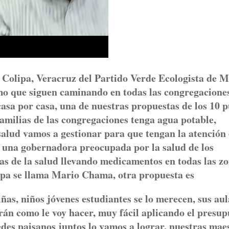
e Colipa, Veracruz del Partido Verde Ecologista de 
o que siguen caminando en todas las congregaciones
 casa por casa, una de nuestras propuestas de los 10 
familias de las congregaciones tenga agua potable,
salud vamos a gestionar para que tengan la atención
s una gobernadora preocupada por la salud de los
as de la salud llevando medicamentos en todas las z
lipa se llama Mario Chama, otra propuesta es
ñas, niños jóvenes estudiantes se lo merecen, sus aul
rán como le voy hacer, muy fácil aplicando el presup
edes paisanos juntos lo vamos a lograr, nuestras mae