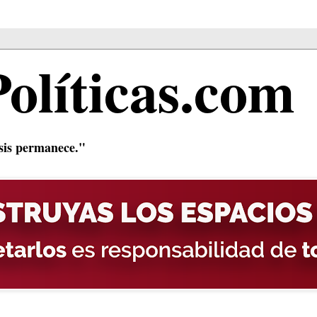
Políticas.com
isis permanece."