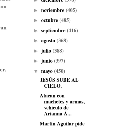
►
con
noviembre
(405)
►
octubre
(485)
►
ran
septiembre
(416)
►
agosto
(368)
►
julio
(388)
►
junio
(397)
►
er,
mayo
(450)
▼
JESÚS SUBE AL
CIELO.
Atacan con
machetes y armas,
vehículo de
Arianna Á...
Martín Aguilar pide