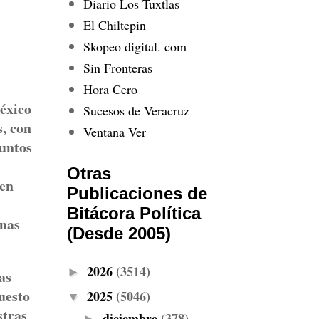
Diario Los Tuxtlas
El Chiltepin
Skopeo digital. com
Sin Fronteras
Hora Cero
México
Sucesos de Veracruz
, con
Ventana Ver
puntos
Otras
 en
Publicaciones de
Bitácora Política
onas
(Desde 2005)
2026
(3514)
►
as
uesto
2025
(5046)
▼
stras
diciembre
(378)