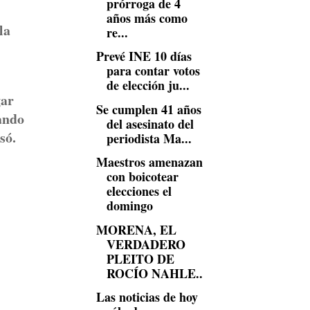
prórroga de 4
años más como
la
re...
Prevé INE 10 días
para contar votos
de elección ju...
gar
Se cumplen 41 años
ando
del asesinato del
só.
periodista Ma...
Maestros amenazan
con boicotear
elecciones el
domingo
MORENA, EL
VERDADERO
PLEITO DE
ROCÍO NAHLE..
Las noticias de hoy