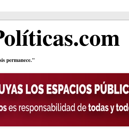
Políticas.com
isis permanece."