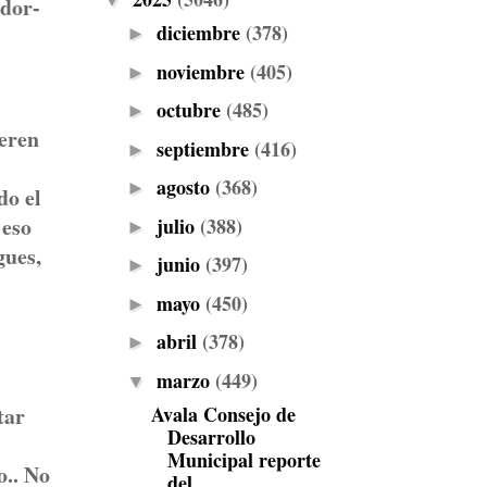
▼
ador-
diciembre
(378)
►
noviembre
(405)
►
octubre
(485)
►
ieren
septiembre
(416)
►
agosto
(368)
►
do el
 eso
julio
(388)
►
gues,
junio
(397)
►
mayo
(450)
►
abril
(378)
►
marzo
(449)
▼
Avala Consejo de
tar
Desarrollo
Municipal reporte
o.. No
del ...