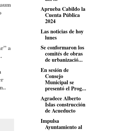
nbaum
Aprueba Cabildo la
o
Cuenta Pública
2024
Las noticias de hoy
lunes
ar” a
Se conformaron los
comités de obras
.
de urbanizació...
En sesión de
n
Consejo
er
Municipal se
n..
presentó el Prog...
Agradece Alberto
Islas construcción
de Acueducto
Impulsa
Ayuntamiento al