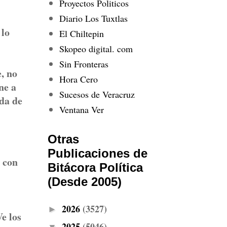
Proyectos Politicos
Diario Los Tuxtlas
 lo
El Chiltepin
Skopeo digital. com
Sin Fronteras
, no
Hora Cero
ne a
Sucesos de Veracruz
ada de
Ventana Ver
Otras
Publicaciones de
 con
Bitácora Política
(Desde 2005)
2026
(3527)
►
e los
2025
(5046)