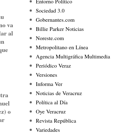
Entorno Político
Sociedad 3.0
su
Gobernantes.com
 no va
Billie Parker Noticias
lar al
Noreste.com
un
Metropolitano en Línea
 que
Agencia Multigráfica Multimedia
Periódico Veraz
Versiones
Informa Ver
Noticias de Veracruz
otra
Política al Día
nuel
z) o
Oye Veracruz
ar
Revista República
Variedades