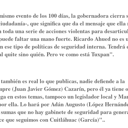
mismo evento de los 100 días, la gobernadora cierra 
ciudadanía-, que significa que da el mensaje que ella
 toda una serie de acciones violentas para desarticu
e puede faltar una mano fuerte. Ricardo Ahued no es 
n ese tipo de políticas de seguridad interna. Tendrá
al quite sino quién. Pero ve como está Tuxpan".
ambién es real lo que publicas, nadie defiende a la
mpre (Juan Javier Gómez) Cazarín, pero él ya tiene 
aga en estos temas, tampoco un legislador local y Ma
por ella. Lo hará por Adán Augusto (López Hernánde
 le sumas que no hay gabinete de seguridad para gener
ece que seguimos con Cuitláhuac (García)"..