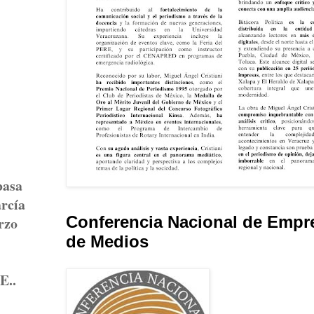
basa
arcía
Conferencia Nacional de Empr
rzo
de Medios
DE..