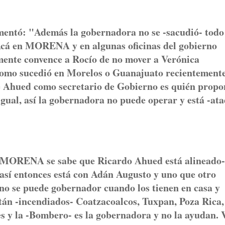
umentó: "Además la gobernadora no se -sacudió- todo
 Acá en MORENA y en algunas oficinas del gobierno
mente convence a Rocío de no mover a Verónica
 como sucedió en Morelos o Guanajuato recientemente
e Ahued como secretario de Gobierno es quién propo
 igual, así la gobernadora no puede operar y está -at
n MORENA se sabe que Ricardo Ahued está alineado-
así entonces está con Adán Augusto y uno que otro
 no se puede gobernador cuando los tienen en casa y
stán -incendiados- Coatzacoalcos, Tuxpan, Poza Rica,
s y la -Bombero- es la gobernadora y no la ayudan. V