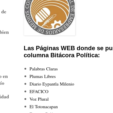
 de
bien
Las Páginas WEB donde se pub
columna Bitácora Política:
Palabras Claras
o en
Plumas Libres
ío
Diario Eypantla Milenio
EFACICO
ridad
Voz Plural
El Totonacapan