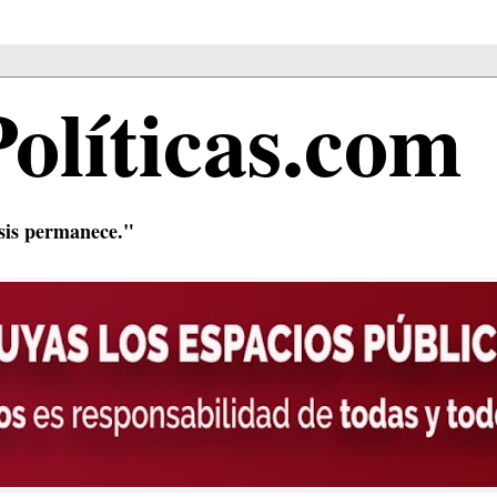
Políticas.com
isis permanece."