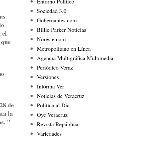
Entorno Político
Sociedad 3.0
ías
Gobernantes.com
do
Billie Parker Noticias
 el
Noreste.com
 que
Metropolitano en Línea
Agencia Multigráfica Multimedia
Periódico Veraz
mo
Versiones
Informa Ver
Noticias de Veracruz
 28 de
Política al Día
ta la
Oye Veracruz
s, "
Revista República
Variedades