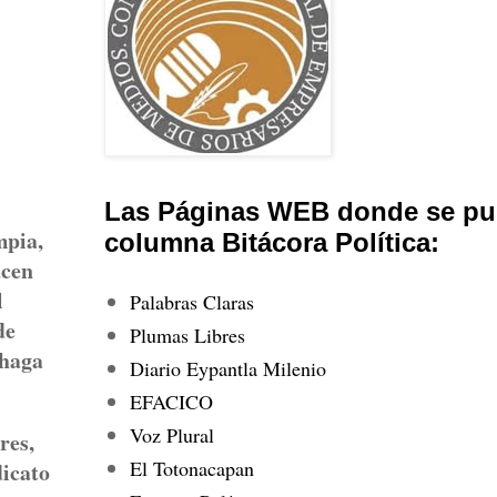
Las Páginas WEB donde se pub
mpia,
columna Bitácora Política:
acen
l
Palabras Claras
de
Plumas Libres
 haga
Diario Eypantla Milenio
EFACICO
Voz Plural
res,
El Totonacapan
dicato