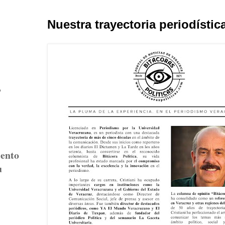
Nuestra trayectoria periodístic
r
iento
u