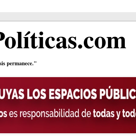
Políticas.com
isis permanece."