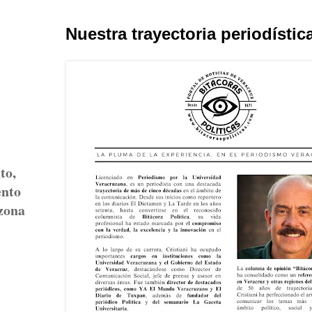
Nuestra trayectoria periodístic
to,
ento
 zona