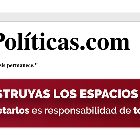
Políticas.com
isis permanece."