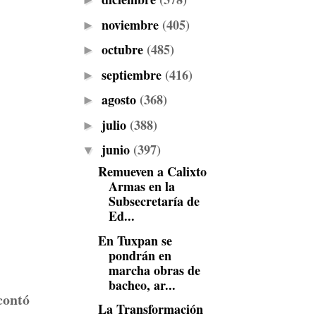
►
noviembre
(405)
►
octubre
(485)
►
septiembre
(416)
►
agosto
(368)
►
julio
(388)
►
junio
(397)
▼
Remueven a Calixto
Armas en la
Subsecretaría de
Ed...
En Tuxpan se
pondrán en
marcha obras de
bacheo, ar...
contó
La Transformación