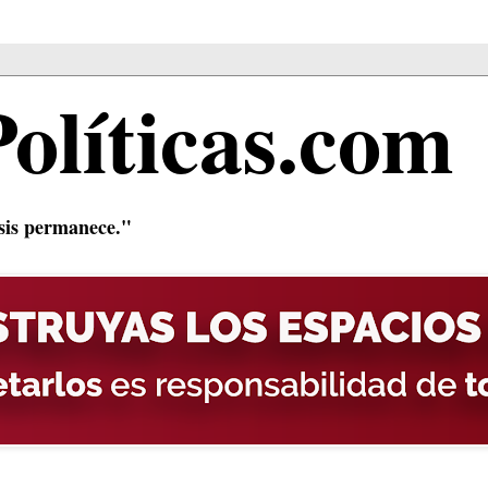
Políticas.com
isis permanece."