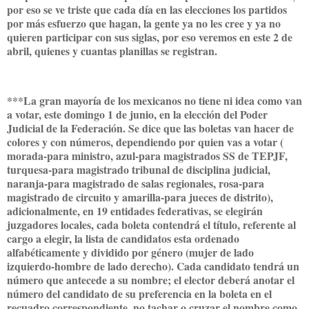
por eso se ve triste que cada día en las elecciones los partidos
por más esfuerzo que hagan, la gente ya no les cree y ya no
quieren participar con sus siglas, por eso veremos en este 2 de
abril, quienes y cuantas planillas se registran.
***La gran mayoría de los mexicanos no tiene ni idea como van
a votar, este domingo 1 de junio, en la elección del Poder
Judicial de la Federación. Se dice que las boletas van hacer de
colores y con números, dependiendo por quien vas a votar (
morada-para ministro, azul-para magistrados SS de TEPJF,
turquesa-para magistrado tribunal de disciplina judicial,
naranja-para magistrado de salas regionales, rosa-para
magistrado de circuito y amarilla-para jueces de distrito),
adicionalmente, en 19 entidades federativas, se elegirán
juzgadores locales, cada boleta contendrá el título, referente al
cargo a elegir, la lista de candidatos esta ordenado
alfabéticamente y dividido por género (mujer de lado
izquierdo-hombre de lado derecho). Cada candidato tendrá un
número que antecede a su nombre; el elector deberá anotar el
número del candidato de su preferencia en la boleta en el
recuadro correspondiente, no tachar o cruzar el nombre como